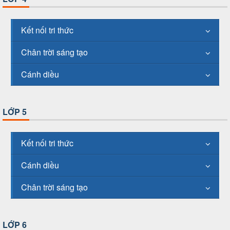
Kết nối tri thức
Chân trời sáng tạo
Cánh diều
LỚP 5
Kết nối tri thức
Cánh diều
Chân trời sáng tạo
LỚP 6