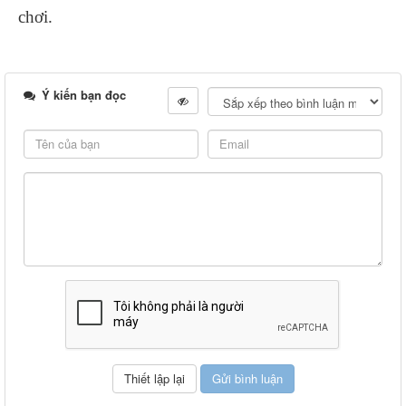
chơi.
Ý kiến bạn đọc