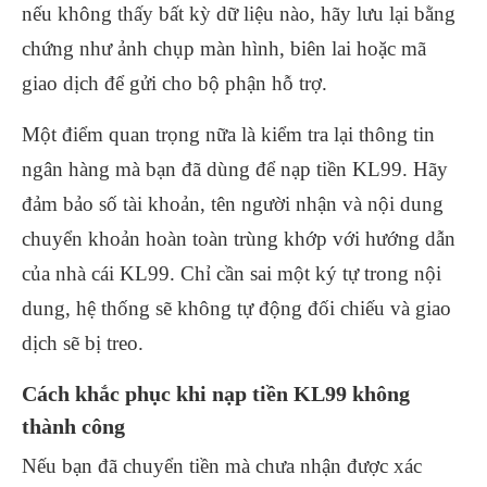
nếu không thấy bất kỳ dữ liệu nào, hãy lưu lại bằng
chứng như ảnh chụp màn hình, biên lai hoặc mã
giao dịch để gửi cho bộ phận hỗ trợ.
Một điểm quan trọng nữa là kiểm tra lại thông tin
ngân hàng mà bạn đã dùng để nạp tiền KL99. Hãy
đảm bảo số tài khoản, tên người nhận và nội dung
chuyển khoản hoàn toàn trùng khớp với hướng dẫn
của nhà cái KL99. Chỉ cần sai một ký tự trong nội
dung, hệ thống sẽ không tự động đối chiếu và giao
dịch sẽ bị treo.
Cách khắc phục khi nạp tiền KL99 không
thành công
Nếu bạn đã chuyển tiền mà chưa nhận được xác