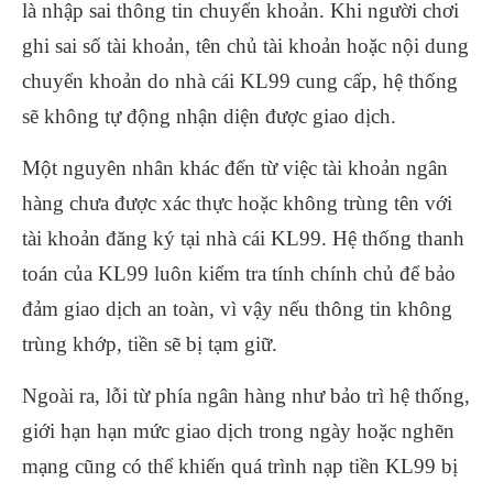
là nhập sai thông tin chuyển khoản. Khi người chơi
ghi sai số tài khoản, tên chủ tài khoản hoặc nội dung
chuyển khoản do nhà cái KL99 cung cấp, hệ thống
sẽ không tự động nhận diện được giao dịch.
Một nguyên nhân khác đến từ việc tài khoản ngân
hàng chưa được xác thực hoặc không trùng tên với
tài khoản đăng ký tại nhà cái KL99. Hệ thống thanh
toán của KL99 luôn kiểm tra tính chính chủ để bảo
đảm giao dịch an toàn, vì vậy nếu thông tin không
trùng khớp, tiền sẽ bị tạm giữ.
Ngoài ra, lỗi từ phía ngân hàng như bảo trì hệ thống,
giới hạn hạn mức giao dịch trong ngày hoặc nghẽn
mạng cũng có thể khiến quá trình nạp tiền KL99 bị