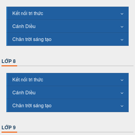
Kết nối tri thức
Cánh Diều
Chân trời sáng tạo
LỚP 8
Kết nối tri thức
Cánh Diều
Chân trời sáng tạo
LỚP 9