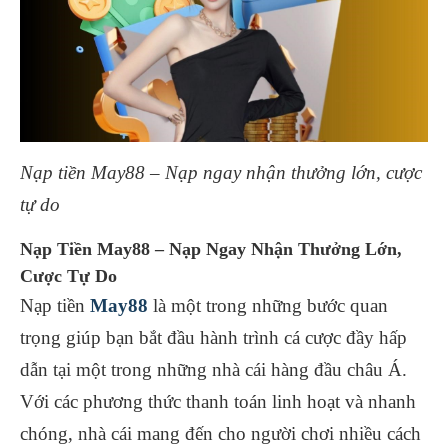
Nạp tiền May88 – Nạp ngay nhận thưởng lớn, cược
tự do
Nạp Tiền May88 – Nạp Ngay Nhận Thưởng Lớn,
Cược Tự Do
Nạp tiền
May88
là một trong những bước quan
trọng giúp bạn bắt đầu hành trình cá cược đầy hấp
dẫn tại một trong những nhà cái hàng đầu châu Á.
Với các phương thức thanh toán linh hoạt và nhanh
chóng, nhà cái mang đến cho người chơi nhiều cách