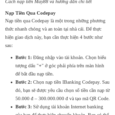
Cách nạp tiền May88 và hướng dẫn chi tiết
Nạp Tiền Qua Codepay
Nạp tiền qua Codepay là một trong những phương
thức nhanh chóng và an toàn tại nhà cái. Để thực
hiện giao dịch này, bạn cần thực hiện 4 bước như
sau:
Bước 1:
Đăng nhập vào tài khoản. Chọn biểu
tượng dấu "
+
" ở góc phải phía trên màn hình
để bắt đầu nạp tiền.
Bước 2:
Chọn nạp tiền IBanking Codepay. Sau
đó, bạn sẽ được yêu cầu chọn số tiền cần nạp từ
50.000 đ – 300.000.000 đ và tạo mã QR Code.
Bước 3:
Sử dụng tài khoản Internet banking
của bạn để thực hiện chuyển khoản. Bạn có thể