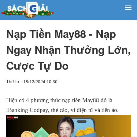
Nạp Tiền May88 - Nạp
Ngay Nhận Thưởng Lớn,
Cược Tự Do
Thứ tư - 18/12/2024 10:30
Hiện có 4 phương thức nạp tiền May88 đó là
IBanking Codpay, thẻ cào, ví điện tử và tiền ảo.