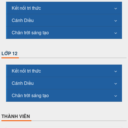
Kết nối tri thức
Cánh Diều
Chân trời sáng tạo
LỚP 12
Kết nối tri thức
Cánh Diều
Chân trời sáng tạo
THÀNH VIÊN