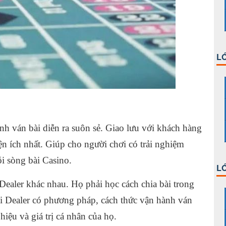
LỚ
nh ván bài diễn ra suôn sẻ. Giao lưu với khách hàng
ện ích nhất. Giúp cho người chơi có trải nghiệm
ỗi sòng bài Casino.
LỚ
 Dealer khác nhau. Họ phải học cách chia bài trong
ỗi Dealer có phương pháp, cách thức vận hành ván
iệu và giá trị cá nhân của họ.