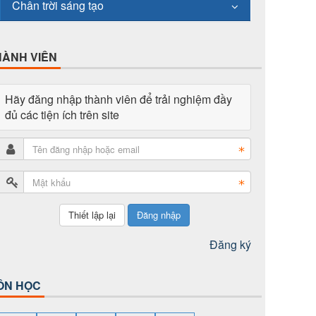
Chân trời sáng tạo
HÀNH VIÊN
Hãy đăng nhập thành viên để trải nghiệm đầy
đủ các tiện ích trên site
Đăng nhập
Đăng ký
ÔN HỌC