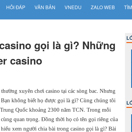
HỎI ĐÁP
VĂN BẢN
VNEDU
ZALO WEB
TÌM
LỚ
 casino gọi là gì? Những
er casino
n thường xuyên chơi casino tại các sòng bac. Nhưng
. Bạn không biết họ được gọi là gì? Cùng chúng tôi
LỚ
 tại Trung Quốc khoảng 2300 năm TCN. Trong mỗi
ô cùng quan trọng. Đồng thời họ có tên gọi riêng của
hiểu xem người chia bài trong casino gọi là gì? Bài