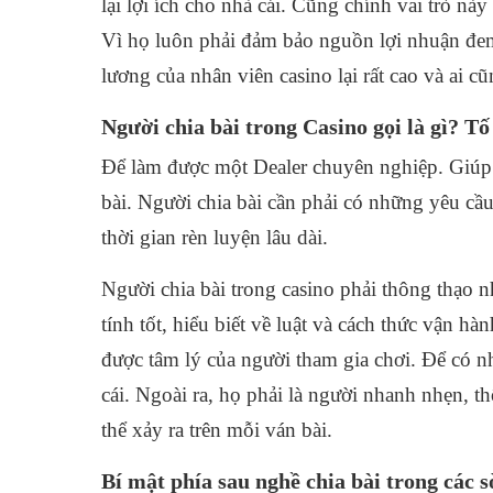
lại lợi ích cho nhà cái. Cũng chính vai trò này
Vì họ luôn phải đảm bảo nguồn lợi nhuận đe
lương của nhân viên casino lại rất cao và ai 
Người chia bài trong Casino gọi là gì? T
Để làm được một Dealer chuyên nghiệp. Giúp c
bài. Người chia bài cần phải có những yêu cầ
thời gian rèn luyện lâu dài.
Người chia bài trong casino phải thông thạo 
tính tốt, hiểu biết về luật và cách thức vận h
được tâm lý của người tham gia chơi. Để có n
cái. Ngoài ra, họ phải là người nhanh nhẹn,
thể xảy ra trên mỗi ván bài.
Bí mật phía sau nghề chia bài trong các 