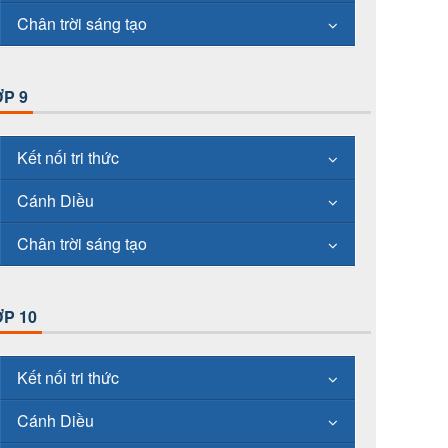
Chân trời sáng tạo
P 9
Kết nối tri thức
Cánh Diều
Chân trời sáng tạo
P 10
Kết nối tri thức
Cánh Diều