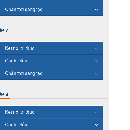
Chân trời sáng tạo
P 7
Kết nối tri thức
Cánh Diều
Chân trời sáng tạo
P 8
Kết nối tri thức
Cánh Diều