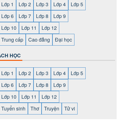
Lớp 1
Lớp 2
Lớp 3
Lớp 4
Lớp 5
Lớp 6
Lớp 7
Lớp 8
Lớp 9
Lớp 10
Lớp 11
Lớp 12
Trung cấp
Cao đẳng
Đại học
ÁCH HỌC
Lớp 1
Lớp 2
Lớp 3
Lớp 4
Lớp 5
Lớp 6
Lớp 7
Lớp 8
Lớp 9
Lớp 10
Lớp 11
Lớp 12
Tuyển sinh
Thơ
Truyện
Tử vi