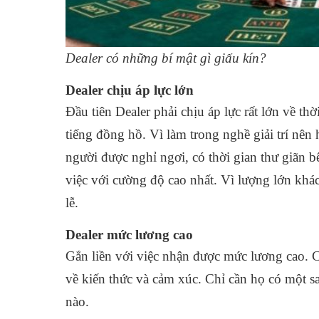
Dealer có những bí mật gì giấu kín?
Dealer chịu áp lực lớn
Đầu tiên Dealer phải chịu áp lực rất lớn về th
tiếng đồng hồ. Vì làm trong nghề giải trí nên
người được nghỉ ngơi, có thời gian thư giãn bê
việc với cường độ cao nhất. Vì lượng lớn kh
lễ.
Dealer mức lương cao
Gắn liền với việc nhận được mức lương cao. C
về kiến thức và cảm xúc. Chỉ cần họ có một sa
nào.