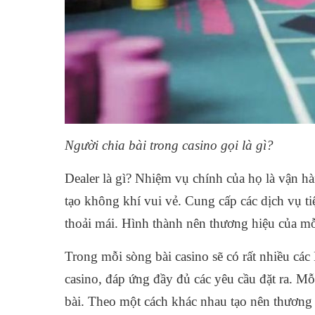
Người chia bài trong casino gọi là gì?
Dealer là gì? Nhiệm vụ chính của họ là vận hà
tạo không khí vui vẻ. Cung cấp các dịch vụ ti
thoải mái. Hình thành nên thương hiệu của m
Trong mỗi sòng bài casino sẽ có rất nhiều các
casino, đáp ứng đầy đủ các yêu cầu đặt ra. M
bài. Theo một cách khác nhau tạo nên thương h