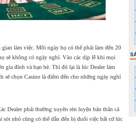
ời gian làm việc. Mỗi ngày họ có thể phải làm đến 20
S
 họ sẽ không có ngày nghỉ. Vào các dịp lễ khi mọi
n gia đình và bạn bè. Thì đó lại là lúc Dealer làm
ách sẽ chọn Casino là điểm đến cho những ngày nghỉ
ác Dealer phải thường xuyên rèn luyện bản thân cả
i sót nhỏ cũng có thể dẫn đến bị đuổi việc bất cứ lúc