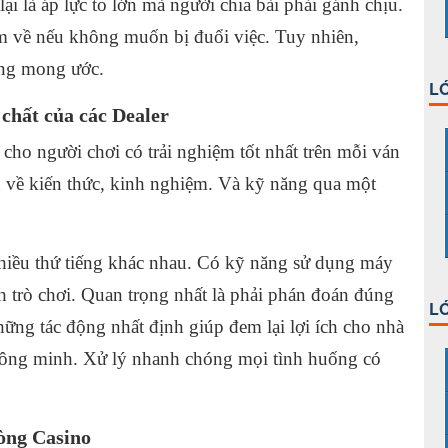
 lại là áp lực to lớn mà người chia bài phải gánh chịu.
m về nếu không muốn bị đuổi việc. Tuy nhiên,
cũng mong ước.
LỚ
ố chất của các Dealer
ho người chơi có trải nghiệm tốt nhất trên mỗi ván
u về kiến thức, kinh nghiệm. Và kỹ năng qua một
nhiều thứ tiếng khác nhau. Có kỹ năng sử dụng máy
ành trò chơi. Quan trọng nhất là phải phán đoán đúng
LỚ
hững tác động nhất định giúp đem lại lợi ích cho nhà
 thông minh. Xử lý nhanh chóng mọi tình huống có
sòng Casino