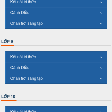
Kết nối tri thức
Cánh Diều
Chân trời sáng tạo
LỚP 9
Kết nối tri thức
Cánh Diều
Chân trời sáng tạo
LỚP 10
Kết nối tri thức