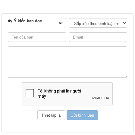
Ý kiến bạn đọc