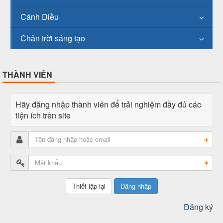
Cánh Diều
Chân trời sáng tạo
THÀNH VIÊN
Hãy đăng nhập thành viên để trải nghiệm đầy đủ các
tiện ích trên site
Đăng nhập
Đăng ký