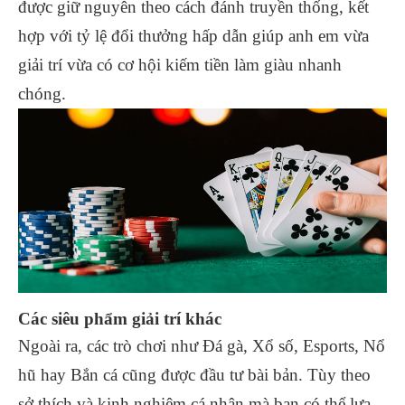
được giữ nguyên theo cách đánh truyền thống, kết
hợp với tỷ lệ đổi thưởng hấp dẫn giúp anh em vừa
giải trí vừa có cơ hội kiếm tiền làm giàu nhanh
chóng.
Các siêu phẩm giải trí khác
Ngoài ra, các trò chơi như Đá gà, Xổ số, Esports, Nổ
hũ hay Bắn cá cũng được đầu tư bài bản. Tùy theo
sở thích và kinh nghiệm cá nhân mà bạn có thể lựa