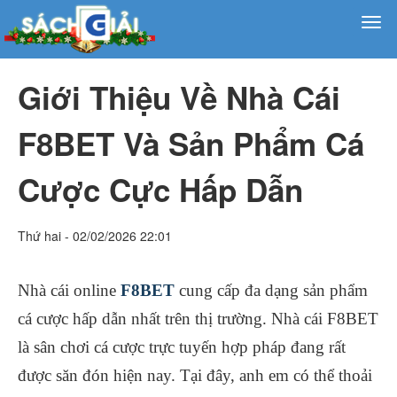
Giới Thiệu Về Nhà Cái
F8BET Và Sản Phẩm Cá
Cược Cực Hấp Dẫn
Thứ hai - 02/02/2026 22:01
Nhà cái online
F8BET
cung cấp đa dạng sản phẩm
cá cược hấp dẫn nhất trên thị trường. Nhà cái F8BET
là sân chơi cá cược trực tuyến hợp pháp đang rất
được săn đón hiện nay. Tại đây, anh em có thể thoải