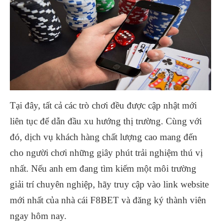
Tại đây, tất cả các trò chơi đều được cập nhật mới
liên tục để dẫn đầu xu hướng thị trường. Cùng với
đó, dịch vụ khách hàng chất lượng cao mang đến
cho người chơi những giây phút trải nghiệm thú vị
nhất. Nếu anh em đang tìm kiếm một môi trường
giải trí chuyên nghiệp, hãy truy cập vào link website
mới nhất của nhà cái F8BET và đăng ký thành viên
ngay hôm nay.