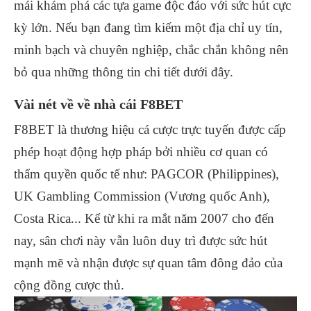
mái khám phá các tựa game độc đáo với sức hút cực
kỳ lớn. Nếu bạn đang tìm kiếm một địa chỉ uy tín,
minh bạch và chuyên nghiệp, chắc chắn không nên
bỏ qua những thông tin chi tiết dưới đây.
Vài nét về về nhà cái F8BET
F8BET là thương hiệu cá cược trực tuyến được cấp
phép hoạt động hợp pháp bởi nhiều cơ quan có
thẩm quyền quốc tế như: PAGCOR (Philippines),
UK Gambling Commission (Vương quốc Anh),
Costa Rica... Kể từ khi ra mắt năm 2007 cho đến
nay, sân chơi này vẫn luôn duy trì được sức hút
mạnh mẽ và nhận được sự quan tâm đông đảo của
cộng đồng cược thủ.