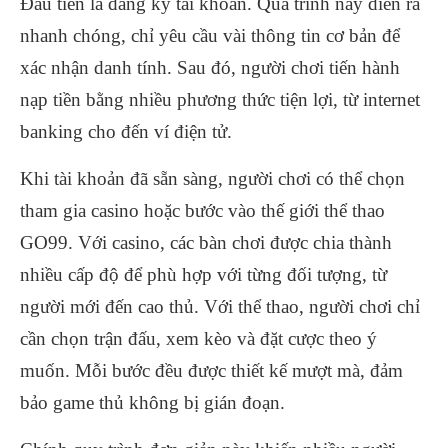
Đầu tiên là đăng ký tài khoản. Quá trình này diễn ra
nhanh chóng, chỉ yêu cầu vài thông tin cơ bản để
xác nhận danh tính. Sau đó, người chơi tiến hành
nạp tiền bằng nhiều phương thức tiện lợi, từ internet
banking cho đến ví điện tử.
Khi tài khoản đã sẵn sàng, người chơi có thể chọn
tham gia casino hoặc bước vào thế giới thể thao
GO99. Với casino, các bàn chơi được chia thành
nhiều cấp độ để phù hợp với từng đối tượng, từ
người mới đến cao thủ. Với thể thao, người chơi chỉ
cần chọn trận đấu, xem kèo và đặt cược theo ý
muốn. Mỗi bước đều được thiết kế mượt mà, đảm
bảo game thủ không bị gián đoạn.