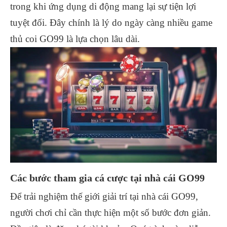
trong khi ứng dụng di động mang lại sự tiện lợi
tuyệt đối. Đây chính là lý do ngày càng nhiều game
thủ coi GO99 là lựa chọn lâu dài.
Các bước tham gia cá cược tại nhà cái GO99
Để trải nghiệm thế giới giải trí tại nhà cái GO99,
người chơi chỉ cần thực hiện một số bước đơn giản.