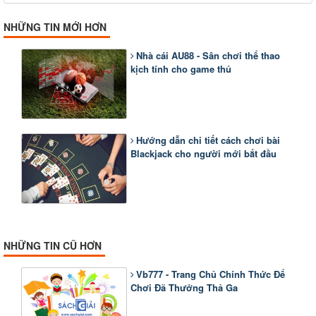
NHỮNG TIN MỚI HƠN
Nhà cái AU88 - Sân chơi thể thao
kịch tính cho game thủ
Hướng dẫn chi tiết cách chơi bài
Blackjack cho người mới bắt đầu
NHỮNG TIN CŨ HƠN
Vb777 - Trang Chủ Chính Thức Để
Chơi Đã Thưởng Thả Ga