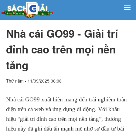
Nhà cái GO99 - Giải trí
đỉnh cao trên mọi nền
tảng
Thứ năm - 11/09/2025 06:08
Nhà cái GO99 xuất hiện mang đến trải nghiệm toàn
diện trên cả web và ứng dụng di động. Với khẩu
hiệu “giải trí đỉnh cao trên mọi nền tảng”, thương
hiệu này đã ghi dấu ấn mạnh mẽ nhờ sự đầu tư bài