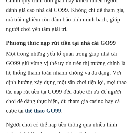
Chính quy trình đơn giản này khiến nhiều người
đánh giá cao nhà cái GO99. Không chỉ dễ tham gia,
mà trải nghiệm còn đảm bảo tính minh bạch, giúp
người chơi yên tâm giải trí.
Phương thức nạp rút tiền tại nhà cái GO99
Một trong những yếu tố quan trọng giúp nhà cái
GO99 giữ vững vị thế uy tín trên thị trường chính là
hệ thống thanh toán nhanh chóng và đa dạng. Với
định hướng xây dựng một sân chơi tiện lợi, mọi thao
tác nạp rút tiền tại GO99 đều được tối ưu để người
chơi dễ dàng thực hiện, dù tham gia casino hay cá
cược tại
thể thao GO99
.
Người chơi có thể nạp tiền thông qua nhiều hình