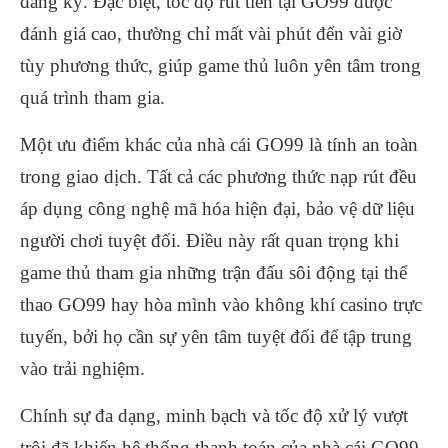
đăng ký. Đặc biệt, tốc độ rút tiền tại GO99 được
đánh giá cao, thường chỉ mất vài phút đến vài giờ
tùy phương thức, giúp game thủ luôn yên tâm trong
quá trình tham gia.
Một ưu điểm khác của nhà cái GO99 là tính an toàn
trong giao dịch. Tất cả các phương thức nạp rút đều
áp dụng công nghệ mã hóa hiện đại, bảo vệ dữ liệu
người chơi tuyệt đối. Điều này rất quan trọng khi
game thủ tham gia những trận đấu sôi động tại thể
thao GO99 hay hòa mình vào không khí casino trực
tuyến, bởi họ cần sự yên tâm tuyệt đối để tập trung
vào trải nghiệm.
Chính sự đa dạng, minh bạch và tốc độ xử lý vượt
trội đã khiến hệ thống thanh toán của nhà cái GO99