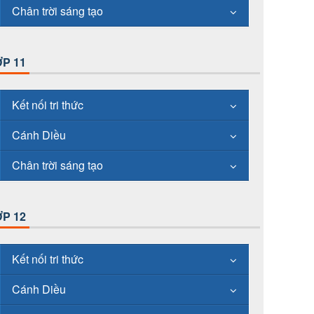
Chân trời sáng tạo
P 11
Kết nối tri thức
Cánh Diều
Chân trời sáng tạo
P 12
Kết nối tri thức
Cánh Diều