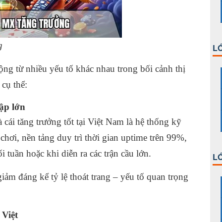
g
LỚ
động từ nhiều yếu tố khác nhau trong bối cảnh thị
cụ thể:
ập lớn
ái tăng trưởng tốt tại Việt Nam là hệ thống kỹ
chơi, nền tảng duy trì thời gian uptime trên 99%,
 tuần hoặc khi diễn ra các trận cầu lớn.
LỚ
giảm đáng kể tỷ lệ thoát trang – yếu tố quan trọng
 Việt