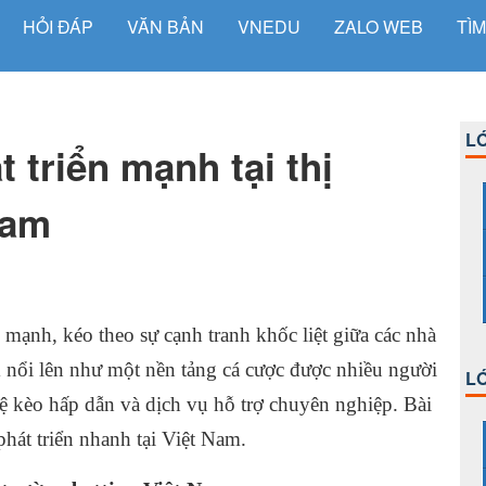
HỎI ĐÁP
VĂN BẢN
VNEDU
ZALO WEB
TÌM
LỚ
 triển mạnh tại thị
Nam
mạnh, kéo theo sự cạnh tranh khốc liệt giữa các nhà
X nổi lên như một nền tảng cá cược được nhiều người
LỚ
lệ kèo hấp dẫn và dịch vụ hỗ trợ chuyên nghiệp. Bài
phát triển nhanh tại Việt Nam.