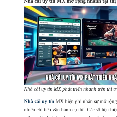
Nhà cái uy tín MX mở rộng nhanh tại thị
Nhà cái uy tín MX phát triển nhanh trên thị 
Nhà cái uy tín
MX hiện ghi nhận sự mở rộng rõ
nhiều chỉ tiêu vận hành cụ thể. Các số liệu hiệ