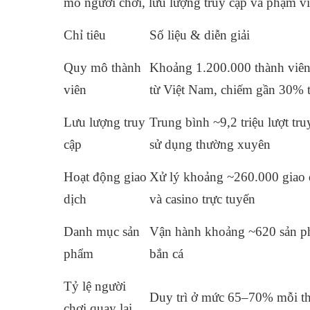
mô người chơi, lưu lượng truy cập và phạm vi 
Chỉ tiêu
Số liệu & diễn giải
Quy mô thành
Khoảng 1.200.000 thành viên
viên
từ Việt Nam, chiếm gần 30% 
Lưu lượng truy
Trung bình ~9,2 triệu lượt t
cập
sử dụng thường xuyên
Hoạt động giao
Xử lý khoảng ~260.000 giao d
dịch
và casino trực tuyến
Danh mục sản
Vận hành khoảng ~620 sản phẩ
phẩm
bắn cá
Tỷ lệ người
Duy trì ở mức 65–70% mỗi th
chơi quay lại