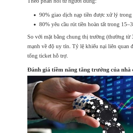
Theo phản hồi từ người dùng:
90% giao dịch nạp tiền được xử lý tron
80% yêu cầu rút tiền hoàn tất trong 15–
So với mặt bằng chung thị trường (thường từ 
mạnh về độ uy tín. Tỷ lệ khiếu nại liên quan
tổng ticket hỗ trợ.
Đánh giá tiềm năng tăng trưởng của nhà 