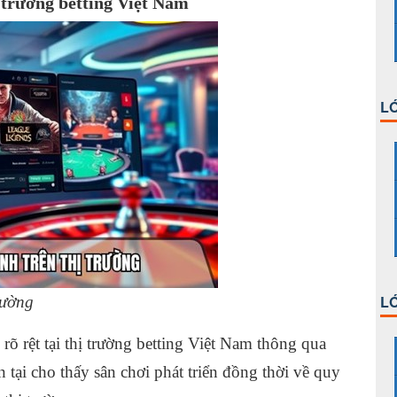
 trường betting Việt Nam
LỚ
LỚ
trường
 rệt tại thị trường betting Việt Nam thông qua
n tại cho thấy sân chơi phát triển đồng thời về quy