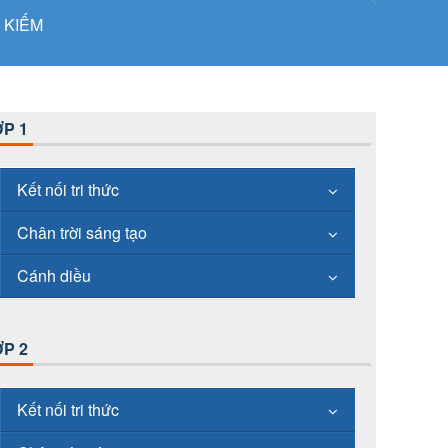
 KIẾM
P 1
Kết nối tri thức
Chân trời sáng tạo
Cánh diều
P 2
Kết nối tri thức