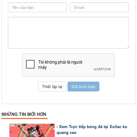
NHỮNG TIN MỚI HƠN
Xem Trực tiếp bóng đá tại Xoilac ko
quang cao