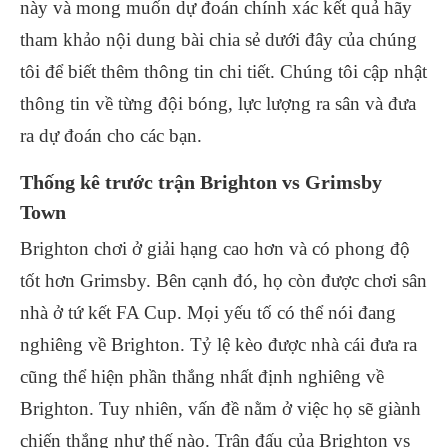
này và mong muốn dự đoán chính xác kết quả hãy
tham khảo nội dung bài chia sẻ dưới đây của chúng
tôi để biết thêm thông tin chi tiết. Chúng tôi cập nhật
thông tin về từng đội bóng, lực lượng ra sân và đưa
ra dự đoán cho các bạn.
Thống kê trước trận Brighton vs Grimsby
Town
Brighton chơi ở giải hạng cao hơn và có phong độ
tốt hơn Grimsby. Bên cạnh đó, họ còn được chơi sân
nhà ở tứ kết FA Cup. Mọi yếu tố có thể nói đang
nghiêng về Brighton. Tỷ lệ kèo được nhà cái đưa ra
cũng thể hiện phần thắng nhất định nghiêng về
Brighton. Tuy nhiên, vấn đề nằm ở việc họ sẽ giành
chiến thắng như thế nào. Trận đấu của Brighton vs