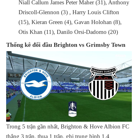
Niall Callum James Peter Maher (31), Anthony
Driscoll-Glennon (3) , Harry Louis Clifton
(15), Kieran Green (4), Gavan Holohan (8),
Otis Khan (11), Danilo Orsi-Dadomo (20)
Thống kê đối đầu Brighton vs Grimsby Town
Trong 5 trận gần nhất, Brighton & Hove Albion FC
thắng 3 trận, thua 1 trận, ghi trung bình 1,4