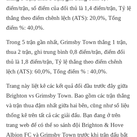
điểm/trận, số điểm của đối thủ là 1,4 điểm/trận, Tỷ lệ
thắng theo điểm chênh lệch (ATS): 20,0%, Tổng
điểm %: 40,0%.
Trong 5 trận gần nhất, Grimsby Town thắng 1 trận,
thua 2 trận, ghi trung bình 0,8 điểm/trận, điểm đối
thủ là 1,8 điểm/trận, Tỷ lệ thắng theo điểm chênh
lệch (ATS): 60,0%, Tổng điểm % : 40,0%.
Trang này liệt kê các kết quả đối đầu trước đây giữa
Brighton vs Grimsby Town. Bao gồm các trận thắng
và trận thua đậm nhất giữa hai bên, cũng như số liệu
thống kê trên tất cả các giải đấu. Bạn đang ở trên
trang web để có thể so sánh đội Brighton & Hove
Albion FC và Grimsby Town trước khi trận đấu bắt