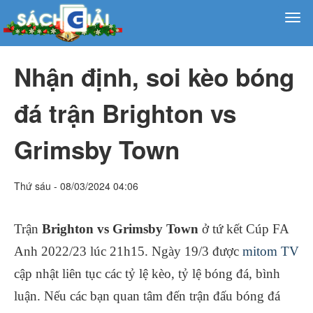
Nhận định, soi kèo bóng
đá trận Brighton vs
Grimsby Town
Thứ sáu - 08/03/2024 04:06
Trận
Brighton vs Grimsby Town
ở tứ kết Cúp FA
Anh 2022/23 lúc 21h15. Ngày 19/3 được
mitom TV
cập nhật liên tục các tỷ lệ kèo, tỷ lệ bóng đá, bình
luận. Nếu các bạn quan tâm đến trận đấu bóng đá