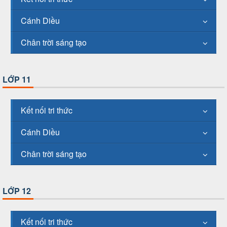
Cánh Diều
Chân trời sáng tạo
LỚP 11
Kết nối tri thức
Cánh Diều
Chân trời sáng tạo
LỚP 12
Kết nối tri thức