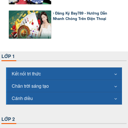
Đăng Ký Bay789 - Hướng Dẫn
Nhanh Chóng Trên Điện Thoại
LỚP 1
Kết nối tri thức
Chân trời sáng tạo
Cánh diều
LỚP 2