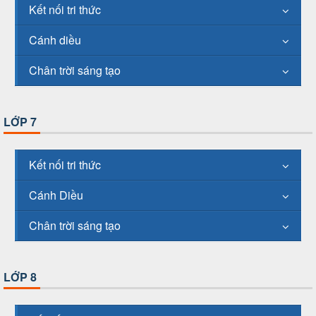
Kết nối tri thức
Cánh diều
Chân trời sáng tạo
LỚP 7
Kết nối tri thức
Cánh Diều
Chân trời sáng tạo
LỚP 8