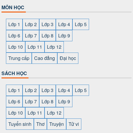
MÔN HỌC
Lớp 1
Lớp 2
Lớp 3
Lớp 4
Lớp 5
Lớp 6
Lớp 7
Lớp 8
Lớp 9
Lớp 10
Lớp 11
Lớp 12
Trung cấp
Cao đẳng
Đại học
SÁCH HỌC
Lớp 1
Lớp 2
Lớp 3
Lớp 4
Lớp 5
Lớp 6
Lớp 7
Lớp 8
Lớp 9
Lớp 10
Lớp 11
Lớp 12
Tuyển sinh
Thơ
Truyện
Tử vi