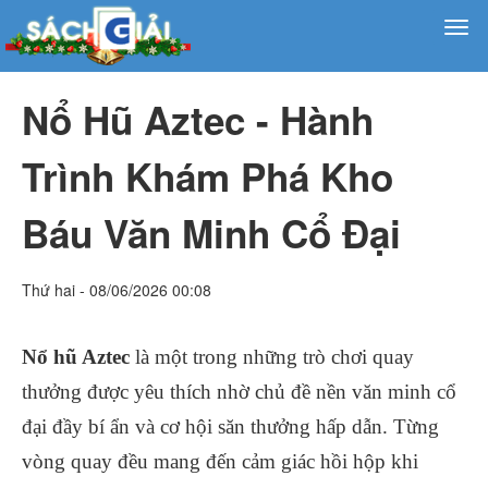
Nổ Hũ Aztec - Hành
Trình Khám Phá Kho
Báu Văn Minh Cổ Đại
Thứ hai - 08/06/2026 00:08
Nổ hũ Aztec
là một trong những trò chơi quay
thưởng được yêu thích nhờ chủ đề nền văn minh cổ
đại đầy bí ẩn và cơ hội săn thưởng hấp dẫn. Từng
vòng quay đều mang đến cảm giác hồi hộp khi