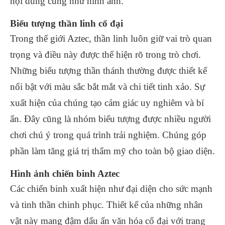
nội dung cũng như hình ảnh.
Biểu tượng thần linh cổ đại
Trong thế giới Aztec, thần linh luôn giữ vai trò quan
trọng và điều này được thể hiện rõ trong trò chơi.
Những biểu tượng thần thánh thường được thiết kế
nổi bật với màu sắc bắt mắt và chi tiết tinh xảo. Sự
xuất hiện của chúng tạo cảm giác uy nghiêm và bí
ẩn. Đây cũng là nhóm biểu tượng được nhiều người
chơi chú ý trong quá trình trải nghiệm. Chúng góp
phần làm tăng giá trị thẩm mỹ cho toàn bộ giao diện.
Hình ảnh chiến binh Aztec
Các chiến binh xuất hiện như đại diện cho sức mạnh
và tinh thần chinh phục. Thiết kế của những nhân
vật này mang đậm dấu ấn văn hóa cổ đại với trang