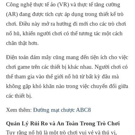
Công nghệ thực tế ảo (VR) và thực tế tăng cường
(AR) đang được tích cực áp dụng trong thiết kế trò
chơi. Điều này mở ra hướng đi mới cho các trò chơi
nổ hũ, khiến người chơi có thể tương tác một cách
chân thật hơn.
Điện toán đám mây cũng mang đến tiện ích cho việc
chơi game trên các thiết bị khác nhau. Người chơi có
thể tham gia vào thế giới nổ hũ từ bất kỳ đâu mà
không gặp khó khăn nào trong việc chuyển đổi giữa
các thiết bị.
Xem thêm:
Đường mạt chược ABC8
Quản Lý Rủi Ro và An Toàn Trong Trò Chơi
Tuy rằng nổ hũ là một trò chơi vui vẻ và thú vị,