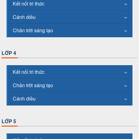
Kết nối tri thức
Cánh diều
Chân trời sáng tạo
LỚP 4
Kết nối tri thức
Chân trời sáng tạo
Cánh diều
LỚP 5