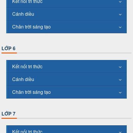
Kết nối tri thức
Cánh diều
Chân trời sáng tạo
LỚP 6
Kết nối tri thức
Cánh diều
Chân trời sáng tạo
LỚP 7
Kết nối tri thức