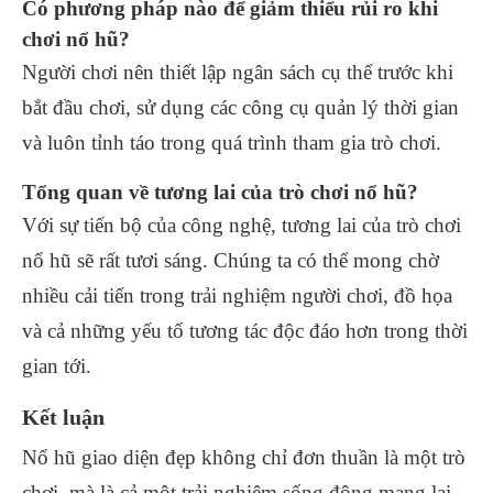
Có phương pháp nào để giảm thiểu rủi ro khi
chơi nổ hũ?
Người chơi nên thiết lập ngân sách cụ thể trước khi
bắt đầu chơi, sử dụng các công cụ quản lý thời gian
và luôn tỉnh táo trong quá trình tham gia trò chơi.
Tổng quan về tương lai của trò chơi nổ hũ?
Với sự tiến bộ của công nghệ, tương lai của trò chơi
nổ hũ sẽ rất tươi sáng. Chúng ta có thể mong chờ
nhiều cải tiến trong trải nghiệm người chơi, đồ họa
và cả những yếu tố tương tác độc đáo hơn trong thời
gian tới.
Kết luận
Nổ hũ giao diện đẹp không chỉ đơn thuần là một trò
chơi, mà là cả một trải nghiệm sống động mang lại