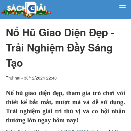
Nổ Hũ Giao Diện Đẹp -
Trải Nghiệm Đầy Sáng
Tạo
Thứ hai - 30/12/2024 22:40
Nổ hũ giao diện đẹp, tham gia trò chơi với
thiết kế bắt mắt, mượt mà và dễ sử dụng.
Trải nghiệm giải trí thú vị và cơ hội nhận
thưởng lớn ngay hôm nay!