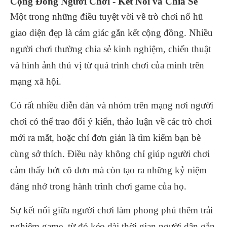
Cộng Đồng Người Chơi - Kết Nối và Chia Sẻ
Một trong những điều tuyệt vời về trò chơi nổ hũ
giao diện đẹp là cảm giác gắn kết cộng đồng. Nhiều
người chơi thường chia sẻ kinh nghiệm, chiến thuật
và hình ảnh thú vị từ quá trình chơi của mình trên
mạng xã hội.
Có rất nhiều diễn đàn và nhóm trên mạng nơi người
chơi có thể trao đổi ý kiến, thảo luận về các trò chơi
mới ra mắt, hoặc chỉ đơn giản là tìm kiếm bạn bè
cùng sở thích. Điều này không chỉ giúp người chơi
cảm thấy bớt cô đơn mà còn tạo ra những kỷ niệm
đáng nhớ trong hành trình chơi game của họ.
Sự kết nối giữa người chơi làm phong phú thêm trải
nghiệm game, từ đó kéo dài thời gian người dân gắn