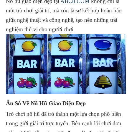
Nổ hũ giao diện đẹp tại
ABC8 COM
không chỉ là
một trò chơi giải trí, mà còn là sự kết hợp hoàn hảo
giữa nghệ thuật và công nghệ, tạo nên những trải
nghiệm thú vị cho người chơi.
Ẩn Số Về Nổ Hũ Giao Diện Đẹp
Trò chơi nổ hũ đã trở thành một lựa chọn phổ biến
trong giới giải trí trực tuyến. Bên cạnh lối chơi đơn