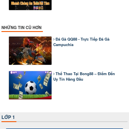
NHỮNG TIN CŨ HƠN
Đá Gà QQ88 - Trực Tiếp Đá Gà
Campuchia
Thể Thao Tại Bong88 – Điểm Đến
Uy Tín Hàng Đầu
LỚP 1