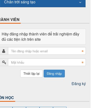
Chân trời sáng tạo
HÀNH VIÊN
Hãy đăng nhập thành viên để trải nghiệm đầy
đủ các tiện ích trên site
Đăng nhập
Đăng ký
ÔN HỌC