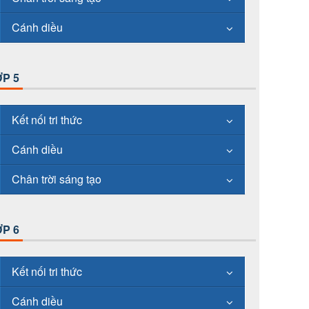
Cánh diều
P 5
Kết nối tri thức
Cánh diều
Chân trời sáng tạo
P 6
Kết nối tri thức
Cánh diều