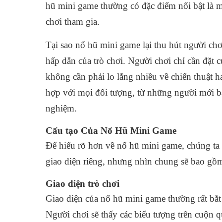
hũ mini game thường có đặc điểm nổi bật là m
chơi tham gia.
Tại sao nổ hũ mini game lại thu hút người ch
hấp dẫn của trò chơi. Người chơi chỉ cần đặt 
không cần phải lo lắng nhiều về chiến thuật h
hợp với mọi đối tượng, từ những người mới b
nghiệm.
Cấu tạo Của Nổ Hũ Mini Game
Để hiểu rõ hơn về nổ hũ mini game, chúng ta c
giao diện riêng, nhưng nhìn chung sẽ bao gồm
Giao diện trò chơi
Giao diện của nổ hũ mini game thường rất bắt
Người chơi sẽ thấy các biểu tượng trên cuộn 