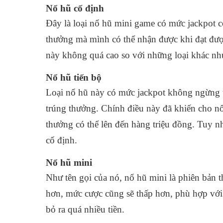
Nổ hũ cố định
Đây là loại nổ hũ mini game có mức jackpot c
thưởng mà mình có thể nhận được khi đạt đượ
này không quá cao so với những loại khác nh
Nổ hũ tiến bộ
Loại nổ hũ này có mức jackpot không ngừng tă
trúng thưởng. Chính điều này đã khiến cho nổ h
thưởng có thể lên đến hàng triệu đồng. Tuy nh
cố định.
Nổ hũ mini
Như tên gọi của nó, nổ hũ mini là phiên bản 
hơn, mức cược cũng sẽ thấp hơn, phù hợp v
bỏ ra quá nhiều tiền.