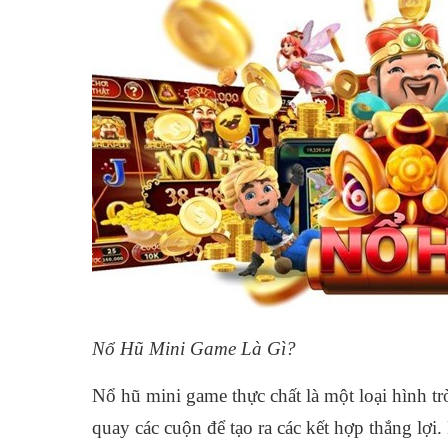
Nổ Hũ Mini Game Là Gì?
Nổ hũ mini game thực chất là một loại hình trò
quay các cuộn để tạo ra các kết hợp thắng lợi