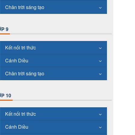
Chân trời sáng tạo
P 9
Kết nối tri thức
Cánh Diều
Chân trời sáng tạo
P 10
Kết nối tri thức
Cánh Diều