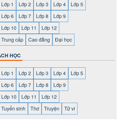
Lớp 1
Lớp 2
Lớp 3
Lớp 4
Lớp 5
Lớp 6
Lớp 7
Lớp 8
Lớp 9
Lớp 10
Lớp 11
Lớp 12
Trung cấp
Cao đẳng
Đại học
ÁCH HỌC
Lớp 1
Lớp 2
Lớp 3
Lớp 4
Lớp 5
Lớp 6
Lớp 7
Lớp 8
Lớp 9
Lớp 10
Lớp 11
Lớp 12
Tuyển sinh
Thơ
Truyện
Tử vi