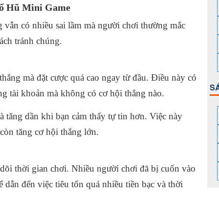
Nổ Hũ Mini Game
 vẫn có nhiều sai lầm mà người chơi thường mắc
cách tránh chúng.
thắng mà đặt cược quá cao ngay từ đầu. Điều này có
S
ong tài khoản mà không có cơ hội thắng nào.
 tăng dần khi bạn cảm thấy tự tin hơn. Việc này
còn tăng cơ hội thắng lớn.
dõi thời gian chơi. Nhiều người chơi đã bị cuốn vào
ể dẫn đến việc tiêu tốn quá nhiều tiền bạc và thời