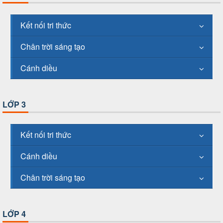
Kết nối tri thức
Chân trời sáng tạo
Cánh diều
LỚP 3
Kết nối tri thức
Cánh diều
Chân trời sáng tạo
LỚP 4