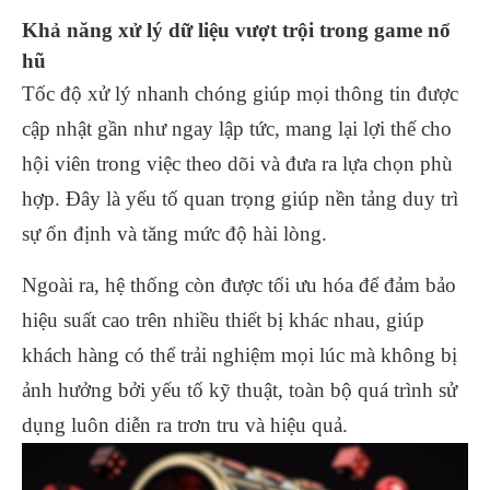
Khả năng xử lý dữ liệu vượt trội trong game nổ
hũ
Tốc độ xử lý nhanh chóng giúp mọi thông tin được
cập nhật gần như ngay lập tức, mang lại lợi thế cho
hội viên trong việc theo dõi và đưa ra lựa chọn phù
hợp. Đây là yếu tố quan trọng giúp nền tảng duy trì
sự ổn định và tăng mức độ hài lòng.
Ngoài ra, hệ thống còn được tối ưu hóa để đảm bảo
hiệu suất cao trên nhiều thiết bị khác nhau, giúp
khách hàng có thể trải nghiệm mọi lúc mà không bị
ảnh hưởng bởi yếu tố kỹ thuật, toàn bộ quá trình sử
dụng luôn diễn ra trơn tru và hiệu quả.