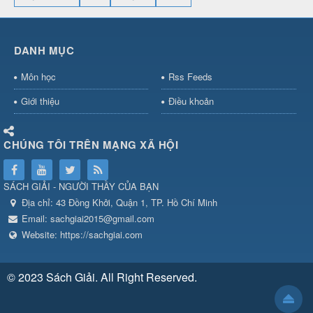
SHBET
⇔
789BET
⇔
https://789betcom0.com/
⇔
https://hi88.baby/
⇔
https://fun88.social/
⇔
DANH MỤC
cái OPEN88
⇔
CM88
⇔
u888
⇔
nổ
hũ
⇔
https://gameb52a.club/
⇔
https://new88.biz/
⇔
https://ne
Môn học
Rss Feeds
bài
⇔
bóng đá trực tiếp
⇔
fly88
select
⇔
https://xocdiaonline.ae
⇔
https://cm88.dad/
⇔
789bet
Giới thiệu
Điều khoản
hũ
⇔
F168
⇔
https://f168.tech/
⇔
cm88
⇔
https://hitclub88.stud
bet.com/
⇔
https://shbetz.net/
⇔
789WIN
⇔
BJ88
⇔
12bet
⇔
h
CHÚNG TÔI TRÊN MẠNG XÃ HỘI
nha
cai
⇔
U888
⇔
https://b52club.pizza
⇔
https://frasimondo.com
https://hitclubvn.ch/
⇔
91 club
⇔
55 club
⇔
8xbet
⇔
Tài xỉu
SÁCH GIẢI - NGƯỜI THẦY CỦA BẠN
online
⇔
98win
⇔
https://hitclub.horse/
⇔
https://b52.clothing/
Địa chỉ:
43 Đồng Khởi, Quận 1, TP. Hồ Chí Minh
nhà cái
⇔
hitclub
⇔
tài xỉu
⇔
iWin
⇔
Trang cá độ bóng
Email:
sachgiai2015@gmail.com
đá
⇔
Kèo nhà
Website:
https://sachgiai.com
cái
⇔
https://xx88.vin/
⇔
bong88
⇔
nohu90
⇔
MM88
⇔
https:/
hũ
⇔
https://fly88.deal/
⇔
https://sc88.locker/
⇔
https://keonhac
⇔
BL555
⇔
KK55
⇔
BL555
⇔
sunwin đổi thưởng
© 2023 Sách Giải. All Right Reserved.
⇔
https://qs88.ninja/
⇔
https://qs88.world/
⇔
https://rr88it.com/
⇔
okfun
⇔
https://789bet.run/
⇔
S8
⇔
bắn cá đổi