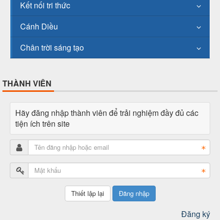
Kết nối tri thức
Cánh Diều
Chân trời sáng tạo
THÀNH VIÊN
Hãy đăng nhập thành viên để trải nghiệm đầy đủ các
tiện ích trên site
Đăng nhập
Đăng ký