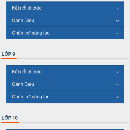
Kết nối tri thức
Cánh Diều
Chân trời sáng tạo
LỚP 9
Kết nối tri thức
Cánh Diều
Chân trời sáng tạo
LỚP 10