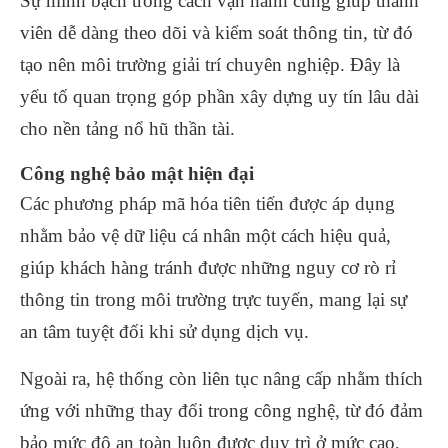
Sự minh bạch trong cách vận hành cũng giúp thành
viên dễ dàng theo dõi và kiểm soát thông tin, từ đó
tạo nên môi trường giải trí chuyên nghiệp. Đây là
yếu tố quan trọng góp phần xây dựng uy tín lâu dài
cho nền tảng nổ hũ thần tài.
Công nghệ bảo mật hiện đại
Các phương pháp mã hóa tiên tiến được áp dụng
nhằm bảo vệ dữ liệu cá nhân một cách hiệu quả,
giúp khách hàng tránh được những nguy cơ rò rỉ
thông tin trong môi trường trực tuyến, mang lại sự
an tâm tuyệt đối khi sử dụng dịch vụ.
Ngoài ra, hệ thống còn liên tục nâng cấp nhằm thích
ứng với những thay đổi trong công nghệ, từ đó đảm
bảo mức độ an toàn luôn được duy trì ở mức cao,