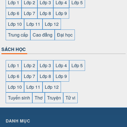
Lớp 1
Lớp 2
Lớp 3
Lớp 4
Lớp 5
Lớp 6
Lớp 7
Lớp 8
Lớp 9
Lớp 10
Lớp 11
Lớp 12
Trung cấp
Cao đẳng
Đại học
SÁCH HỌC
Lớp 1
Lớp 2
Lớp 3
Lớp 4
Lớp 5
Lớp 6
Lớp 7
Lớp 8
Lớp 9
Lớp 10
Lớp 11
Lớp 12
Tuyển sinh
Thơ
Truyện
Tử vi
SHBET
⇔
78win
⇔
789BET
⇔
https://789betcom0.com/
⇔
https://hi88.baby/
⇔
https://fun88.social/
⇔
DANH MỤC
cái OPEN88
⇔
CM88
⇔
u888
⇔
nổ