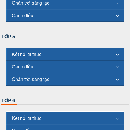
Chân trời sáng tạo
Cánh diều
LỚP 5
Kết nối tri thức
Cánh diều
Chân trời sáng tạo
LỚP 6
Kết nối tri thức