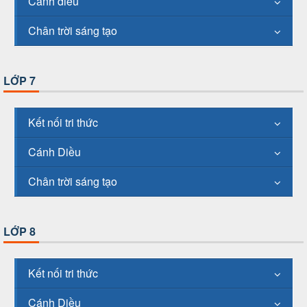
Cánh diều
Chân trời sáng tạo
LỚP 7
Kết nối tri thức
Cánh Diều
Chân trời sáng tạo
LỚP 8
Kết nối tri thức
Cánh Diều