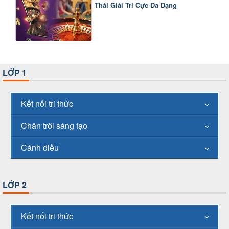
Thái Giải Trí Cực Đa Dạng
LỚP 1
Kết nối tri thức
Chân trời sáng tạo
Cánh diều
LỚP 2
Kết nối tri thức