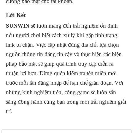
cường bảo mật cho tài khoản.
Lời Kết
SUNWIN
sẽ luôn mang đến trải nghiệm ổn định
nếu người chơi biết cách xử lý khi gặp tình trạng
link bị chặn. Việc cập nhật đúng địa chỉ, lựa chọn
nguồn thông tin đáng tin cậy và thực hiện các biện
pháp bảo mật sẽ giúp quá trình truy cập diễn ra
thuận lợi hơn. Đừng quên kiểm tra tên miền mới
trước mỗi lần đăng nhập để hạn chế gián đoạn. Với
những kinh nghiệm trên, cổng game sẽ luôn sẵn
sàng đồng hành cùng bạn trong mọi trải nghiệm giải
trí.