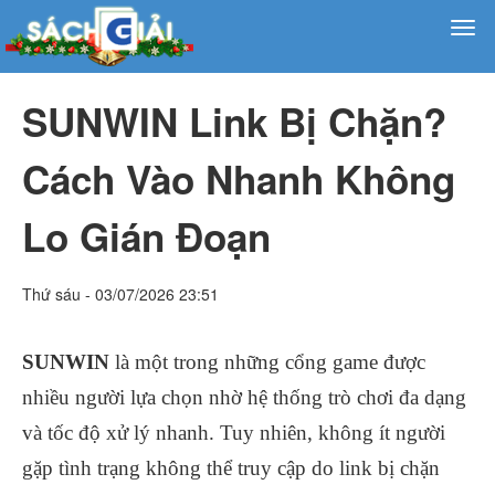
SUNWIN Link Bị Chặn?
Cách Vào Nhanh Không
Lo Gián Đoạn
Thứ sáu - 03/07/2026 23:51
SUNWIN
là một trong những cổng game được
nhiều người lựa chọn nhờ hệ thống trò chơi đa dạng
và tốc độ xử lý nhanh. Tuy nhiên, không ít người
gặp tình trạng không thể truy cập do link bị chặn