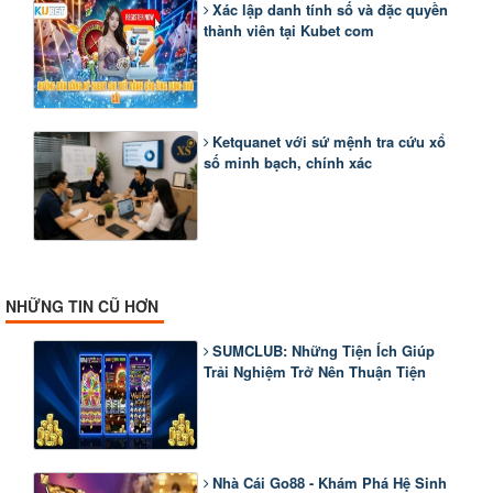
Xác lập danh tính số và đặc quyền
thành viên tại Kubet com
Ketquanet với sứ mệnh tra cứu xổ
số minh bạch, chính xác
NHỮNG TIN CŨ HƠN
SUMCLUB: Những Tiện Ích Giúp
Trải Nghiệm Trở Nên Thuận Tiện
Nhà Cái Go88 - Khám Phá Hệ Sinh