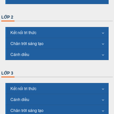
LỚP 2
Kết nối tri thức
Chân trời sáng tạo
Cánh diều
LỚP 3
Kết nối tri thức
Cánh diều
Chân trời sáng tạo