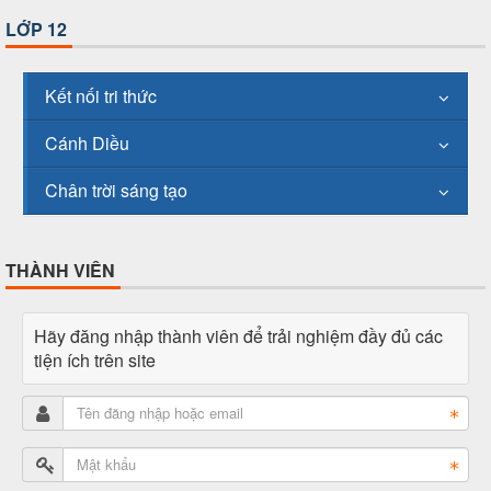
LỚP 12
Kết nối tri thức
Cánh Diều
Chân trời sáng tạo
THÀNH VIÊN
Hãy đăng nhập thành viên để trải nghiệm đầy đủ các
tiện ích trên site