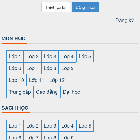
Đăng nhập
Đăng ký
MÔN HỌC
Lớp 1
Lớp 2
Lớp 3
Lớp 4
Lớp 5
Lớp 6
Lớp 7
Lớp 8
Lớp 9
Lớp 10
Lớp 11
Lớp 12
Trung cấp
Cao đẳng
Đại học
SÁCH HỌC
Lớp 1
Lớp 2
Lớp 3
Lớp 4
Lớp 5
Lớp 6
Lớp 7
Lớp 8
Lớp 9