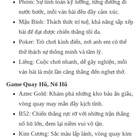
Phỏm: Sự tính toán kỹ lưỡng, từng đường đi
nước bước, mỗi ván bài đều đầy cảm xúc.
Mậu Binh: Thách thức trí tuệ, khả năng sắp xếp
bài để đạt được chiến thắng tối đa.
Poker: Trò chơi kinh điển, nơi anh em có thể
thử thách sự thông minh và tâm lý.
Liêng: Cuộc chơi nhanh, dễ gây nghiện, mỗi
ván bài là một lần căng thẳng đến nghẹt thở.
Game Quay Hũ, Nổ Hũ
Aztec Gold: Khám phá những kho báu ẩn giấu,
vòng quay may mắn đầy kịch tính.
B52: Chiến thắng rực rỡ với những trận thắng
nổ hũ lớn, đem lại niềm vui vô tận.
Kim Cương: Sắc màu lấp lánh, vòng quay kim