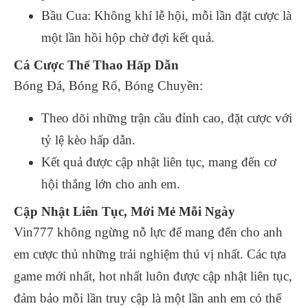
Bầu Cua: Không khí lễ hội, mỗi lần đặt cược là
một lần hồi hộp chờ đợi kết quả.
Cá Cược Thể Thao Hấp Dẫn
Bóng Đá, Bóng Rổ, Bóng Chuyền:
Theo dõi những trận cầu đỉnh cao, đặt cược với
tỷ lệ kèo hấp dẫn.
Kết quả được cập nhật liên tục, mang đến cơ
hội thắng lớn cho anh em.
Cập Nhật Liên Tục, Mới Mẻ Mỗi Ngày
Vin777 không ngừng nỗ lực để mang đến cho anh
em cược thủ những trải nghiệm thú vị nhất. Các tựa
game mới nhất, hot nhất luôn được cập nhật liên tục,
đảm bảo mỗi lần truy cập là một lần anh em có thể