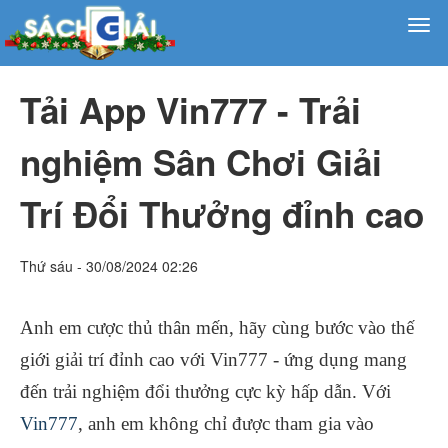
Tải App Vin777 - Trải
nghiệm Sân Chơi Giải
Trí Đổi Thưởng đỉnh cao
Thứ sáu - 30/08/2024 02:26
Anh em cược thủ thân mến, hãy cùng bước vào thế
giới giải trí đỉnh cao với Vin777 - ứng dụng mang
đến trải nghiệm đổi thưởng cực kỳ hấp dẫn. Với
Vin777
, anh em không chỉ được tham gia vào