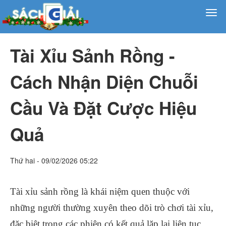
Tài Xỉu Sảnh Rồng -
Cách Nhận Diện Chuỗi
Cầu Và Đặt Cược Hiệu
Quả
Thứ hai - 09/02/2026 05:22
Tài xỉu sảnh rồng là khái niệm quen thuộc với
những người thường xuyên theo dõi trò chơi tài xỉu,
đặc biệt trong các phiên có kết quả lặp lại liên tục