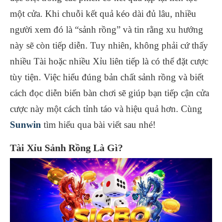
một cửa. Khi chuỗi kết quả kéo dài đủ lâu, nhiều
người xem đó là “sảnh rồng” và tin rằng xu hướng
này sẽ còn tiếp diễn. Tuy nhiên, không phải cứ thấy
nhiều Tài hoặc nhiều Xỉu liên tiếp là có thể đặt cược
tùy tiện. Việc hiểu đúng bản chất sảnh rồng và biết
cách đọc diễn biến bàn chơi sẽ giúp bạn tiếp cận cửa
cược này một cách tỉnh táo và hiệu quả hơn. Cùng
Sunwin
tìm hiểu qua bài viết sau nhé!
Tài Xỉu Sảnh Rồng Là Gì?