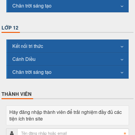
Chân trời sáng tạo
LỚP 12
Kết nối tri thức
Cánh Diều
Chân trời sáng tạo
THÀNH VIÊN
Hãy đăng nhập thành viên để trải nghiệm đầy đủ các
tiện ích trên site