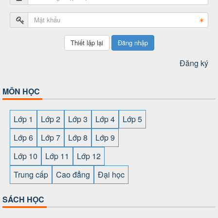
Đăng nhập
Đăng ký
MÔN HỌC
Lớp 1
Lớp 2
Lớp 3
Lớp 4
Lớp 5
Lớp 6
Lớp 7
Lớp 8
Lớp 9
Lớp 10
Lớp 11
Lớp 12
Trung cấp
Cao đẳng
Đại học
SÁCH HỌC