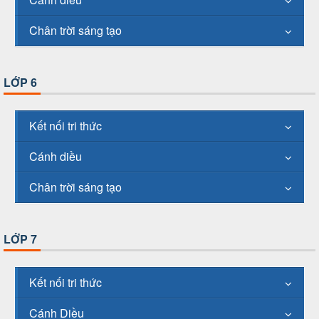
Chân trời sáng tạo
LỚP 6
Kết nối tri thức
Cánh diều
Chân trời sáng tạo
LỚP 7
Kết nối tri thức
Cánh Diều