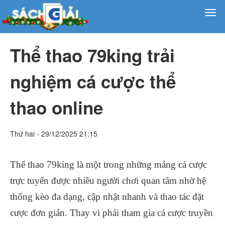
Thể thao 79king trải
nghiệm cá cược thể
thao online
Thứ hai - 29/12/2025 21:15
Thể thao 79king là một trong những mảng cá cược
trực tuyến được nhiều người chơi quan tâm nhờ hệ
thống kèo đa dạng, cập nhật nhanh và thao tác đặt
cược đơn giản. Thay vì phải tham gia cá cược truyền