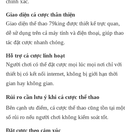
chính xác.
Giao diện cá cược thân thiện
Giao diện thể thao 79king được thiết kế trực quan,
dễ sử dụng trên cả máy tính và điện thoại, giúp thao
tác đặt cược nhanh chóng.
Hỗ trợ cá cược linh hoạt
Người chơi có thể đặt cược mọi lúc mọi nơi chỉ với
thiết bị có kết nối internet, không bị giới hạn thời
gian hay không gian.
Rủi ro cần lưu ý khi cá cược thể thao
Bên cạnh ưu điểm, cá cược thể thao cũng tồn tại một
số rủi ro nếu người chơi không kiểm soát tốt.
Đặt cược theo cảm xúc