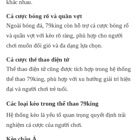
khác nhau.
Cá cược bóng rổ và quần vợt
Ngoài bóng đá, 79king còn hỗ trợ cá cược bóng rổ
và quần vợt với kèo rõ ràng, phù hợp cho người
chơi muốn đổi gió và đa dạng lựa chọn.
Cá cược thể thao điện tử
Thể thao điện tử cũng được tích hợp trong hệ thống
thể thao 79king, phù hợp với xu hướng giải trí hiện
đại và người chơi trẻ tuổi.
Các loại kèo trong thể thao 79king
Hệ thống kèo là yếu tố quan trọng quyết định trải
nghiệm cá cược của người chơi.
Kèo châu Á