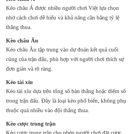
Kèo châu Á được nhiều người chơi Việt lựa chọn
nhờ cách chơi dễ hiểu và khả năng cân bằng tỷ lệ
thắng thua.
Kèo châu Âu
Kèo châu Âu tập trung vào dự đoán kết quả cuối
cùng của trận đấu, phù hợp với người chơi thích sự
đơn giản và rõ ràng.
Kèo tài xỉu
Kèo tài xỉu dựa trên tổng số bàn thắng hoặc điểm số
trong trận đấu. Đây là loại kèo phổ biến, không phụ
thuộc quá nhiều vào đội thắng thua.
Kèo cược trong trận
Kèo cược trong trận cho phép người chơi đặt cược