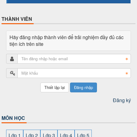
THÀNH VIÊN
Hãy đăng nhập thành viên để trải nghiệm đầy đủ các
tiện ích trên site
Đăng nhập
Đăng ký
MÔN HỌC
Lớp 1
Lớp 2
Lớp 3
Lớp 4
Lớp 5