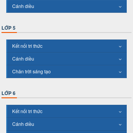
Cánh diều
LỚP 5
Kết nối tri thức
Cánh diều
Chân trời sáng tạo
LỚP 6
Kết nối tri thức
Cánh diều