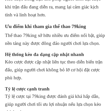
khi trận đấu đang diễn ra, mang lại cảm giác kịch
tính và linh hoạt hơn.
Ưu điểm khi tham gia thể thao 79king
Thể thao 79king sở hữu nhiều ưu điểm nổi bật, giúp
nền tảng này được đông đảo người chơi lựa chọn.
Hệ thống kèo đa dạng cập nhật nhanh
Kèo cược được cập nhật liên tục theo diễn biến trận
đấu, giúp người chơi không bỏ lỡ cơ hội đặt cược
phù hợp.
Tỷ lệ cược cạnh tranh
Tỷ lệ cược tại 79king được đánh giá khá hấp dẫn,
giúp người chơi tối ưu lợi nhuận nếu lựa chọn kèo