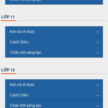
LỚP 11
Kết nối tri thức
Cánh Diều
Chân trời sáng tạo
LỚP 12
Kết nối tri thức
Cánh Diều
Chân trời sáng tạo