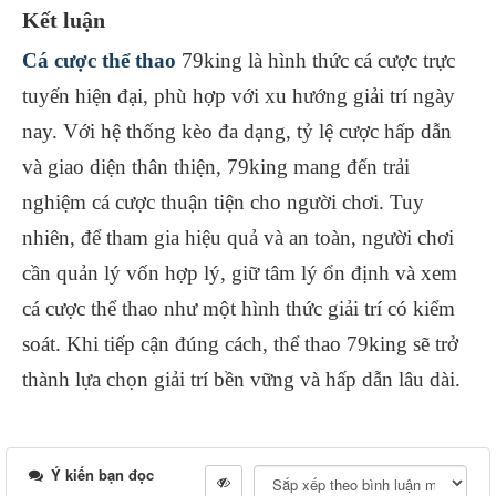
Kết luận
Cá cược thể thao
79king là hình thức cá cược trực
tuyến hiện đại, phù hợp với xu hướng giải trí ngày
nay. Với hệ thống kèo đa dạng, tỷ lệ cược hấp dẫn
và giao diện thân thiện, 79king mang đến trải
nghiệm cá cược thuận tiện cho người chơi. Tuy
nhiên, để tham gia hiệu quả và an toàn, người chơi
cần quản lý vốn hợp lý, giữ tâm lý ổn định và xem
cá cược thể thao như một hình thức giải trí có kiểm
soát. Khi tiếp cận đúng cách, thể thao 79king sẽ trở
thành lựa chọn giải trí bền vững và hấp dẫn lâu dài.
Ý kiến bạn đọc