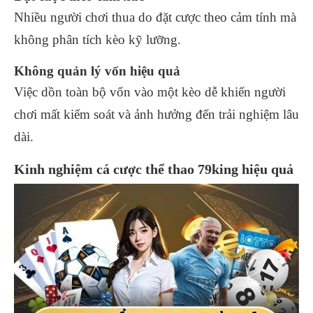
Nhiều người chơi thua do đặt cược theo cảm tính mà
không phân tích kèo kỹ lưỡng.
Không quản lý vốn hiệu quả
Việc dồn toàn bộ vốn vào một kèo dễ khiến người
chơi mất kiểm soát và ảnh hưởng đến trải nghiệm lâu
dài.
Kinh nghiệm cá cược thể thao 79king hiệu quả