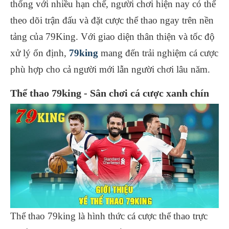
thống với nhiều hạn chế, người chơi hiện nay có thể
theo dõi trận đấu và đặt cược thể thao ngay trên nền
tảng của 79King. Với giao diện thân thiện và tốc độ
xử lý ổn định,
79king
mang đến trải nghiệm cá cược
phù hợp cho cả người mới lẫn người chơi lâu năm.
Thể thao 79king - Sân chơi cá cược xanh chín
Thể thao 79king là hình thức cá cược thể thao trực