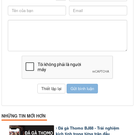
NHỮNG TIN MỚI HƠN
Đá gà Thomo BJ88 - Trải nghiệm
kịch tính trong từng trận đấu