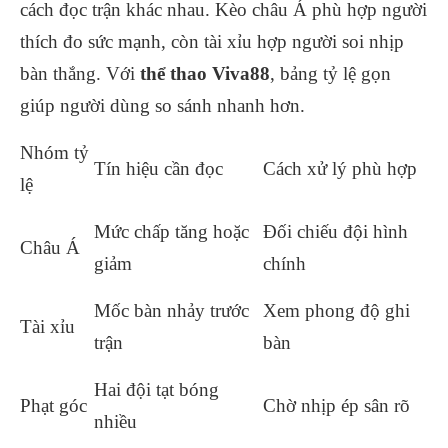
cách đọc trận khác nhau. Kèo châu Á phù hợp người
thích đo sức mạnh, còn tài xỉu hợp người soi nhịp
bàn thắng. Với
thể thao Viva88
, bảng tỷ lệ gọn
giúp người dùng so sánh nhanh hơn.
Nhóm tỷ
Tín hiệu cần đọc
Cách xử lý phù hợp
lệ
Mức chấp tăng hoặc
Đối chiếu đội hình
Châu Á
giảm
chính
Mốc bàn nhảy trước
Xem phong độ ghi
Tài xỉu
trận
bàn
Hai đội tạt bóng
Phạt góc
Chờ nhịp ép sân rõ
nhiều