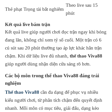
Theo live sau 15
Thẻ phạt
Trọng tài bắt nghiêm
phút
Kết quả live bám trận
Kết quả live giúp người chơi đọc trận ngay khi bóng
đang lăn, không chỉ xem tỷ số cuối. Một trận có 6
cú sút sau 20 phút thường tạo áp lực khác hẳn trận
chậm. Khi dữ liệu live đủ nhanh,
thể thao Viva88
giúp người dùng nhận diện cửa sáng rõ hơn.
Các bộ môn trong thể thao Viva88 đáng trải
nghiệm
Thể thao Viva88
cần đa dạng để phục vụ nhiều
kiểu người chơi, từ phân tích chậm đến quyết định
nhanh. Mỗi môn có mục tiêu, giải đấu, dạng kèo