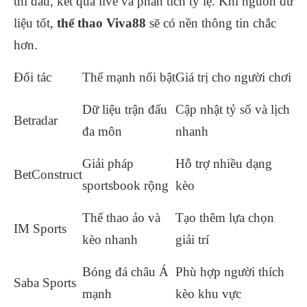
thi đấu, kết quả live và phân tích tỷ lệ. Khi nguồn dữ
liệu tốt,
thể thao Viva88
sẽ có nền thông tin chắc
hơn.
Đối tác
Thế mạnh nổi bật
Giá trị cho người chơi
Dữ liệu trận đấu
Cập nhật tỷ số và lịch
Betradar
đa môn
nhanh
Giải pháp
Hỗ trợ nhiều dạng
BetConstruct
sportsbook rộng
kèo
Thể thao ảo và
Tạo thêm lựa chọn
IM Sports
kèo nhanh
giải trí
Bóng đá châu Á
Phù hợp người thích
Saba Sports
mạnh
kèo khu vực