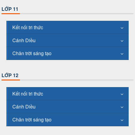
LỚP 11
Kết nối tri thức
Cánh Diều
Chân trời sáng tạo
LỚP 12
Kết nối tri thức
Cánh Diều
Chân trời sáng tạo