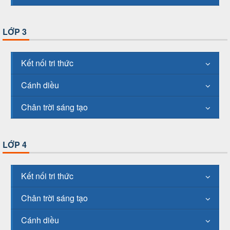
LỚP 3
Kết nối tri thức
Cánh diều
Chân trời sáng tạo
LỚP 4
Kết nối tri thức
Chân trời sáng tạo
Cánh diều