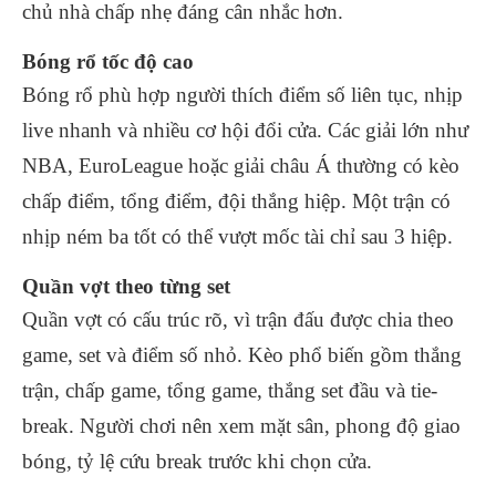
chủ nhà chấp nhẹ đáng cân nhắc hơn.
Bóng rổ tốc độ cao
Bóng rổ phù hợp người thích điểm số liên tục, nhịp
live nhanh và nhiều cơ hội đổi cửa. Các giải lớn như
NBA, EuroLeague hoặc giải châu Á thường có kèo
chấp điểm, tổng điểm, đội thắng hiệp. Một trận có
nhịp ném ba tốt có thể vượt mốc tài chỉ sau 3 hiệp.
Quần vợt theo từng set
Quần vợt có cấu trúc rõ, vì trận đấu được chia theo
game, set và điểm số nhỏ. Kèo phổ biến gồm thắng
trận, chấp game, tổng game, thắng set đầu và tie-
break. Người chơi nên xem mặt sân, phong độ giao
bóng, tỷ lệ cứu break trước khi chọn cửa.