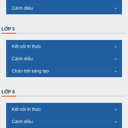
Cánh diều
LỚP 5
Kết nối tri thức
Cánh diều
Chân trời sáng tạo
LỚP 6
Kết nối tri thức
Cánh diều