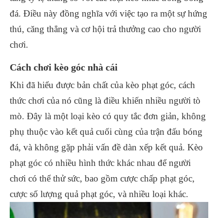
đá. Điều này đồng nghĩa với việc tạo ra một sự hứng
thú, căng thẳng và cơ hội trả thưởng cao cho người
chơi.
Cách chơi kèo góc nhà cái
Khi đã hiểu được bản chất của kèo phạt góc, cách
thức chơi của nó cũng là điều khiến nhiều người tò
mò. Đây là một loại kèo có quy tắc đơn giản, không
phụ thuộc vào kết quả cuối cùng của trận đấu bóng
đá, và không gặp phải vấn đề dàn xếp kết quả. Kèo
phạt góc có nhiều hình thức khác nhau để người
chơi có thể thử sức, bao gồm cược chấp phạt góc,
cược số lượng quả phạt góc, và nhiều loại khác.