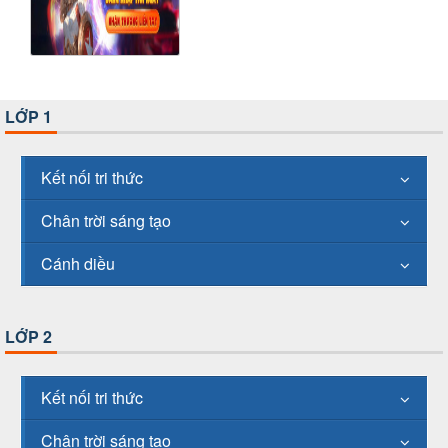
LỚP 1
Kết nối tri thức
Chân trời sáng tạo
Cánh diều
LỚP 2
Kết nối tri thức
Chân trời sáng tạo