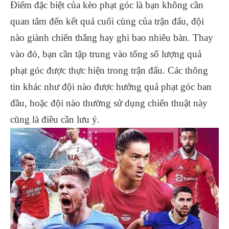
Điểm đặc biệt của kèo phạt góc là bạn không cần
quan tâm đến kết quả cuối cùng của trận đấu, đội
nào giành chiến thắng hay ghi bao nhiêu bàn. Thay
vào đó, bạn cần tập trung vào tổng số lượng quả
phạt góc được thực hiện trong trận đấu. Các thông
tin khác như đội nào được hưởng quả phạt góc ban
đầu, hoặc đội nào thường sử dụng chiến thuật này
cũng là điều cần lưu ý.