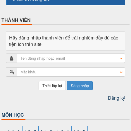
THÀNH VIÊN
Hãy đăng nhập thành viên để trải nghiệm đầy đủ các
tiện ích trên site
Đăng nhập
Đăng ký
MÔN HỌC