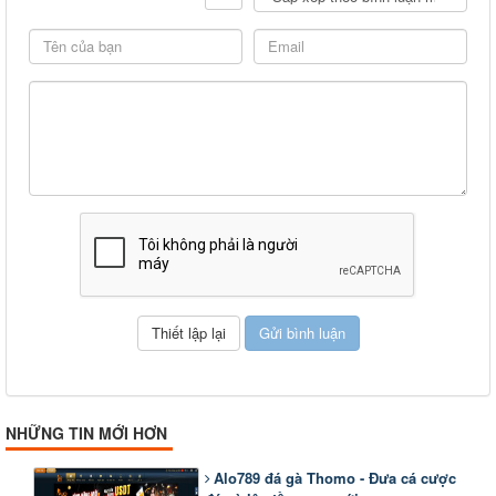
NHỮNG TIN MỚI HƠN
Alo789 đá gà Thomo - Đưa cá cược