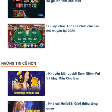
đá gà lên tầm cao mới
Bí kíp chơi Xóc Đĩa iWin của cao
thủ truyền lại 2024
NHỮNG TIN CŨ HƠN
Khuyến Mãi Luck8 Đem Niềm Vui
Và May Mắn Cho Bạn
Nhà cái Hello88: Giới thiệu tổng
quan