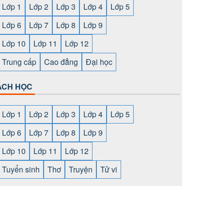
Lớp 1
Lớp 2
Lớp 3
Lớp 4
Lớp 5
Lớp 6
Lớp 7
Lớp 8
Lớp 9
Lớp 10
Lớp 11
Lớp 12
Trung cấp
Cao đẳng
Đại học
ÁCH HỌC
Lớp 1
Lớp 2
Lớp 3
Lớp 4
Lớp 5
Lớp 6
Lớp 7
Lớp 8
Lớp 9
Lớp 10
Lớp 11
Lớp 12
Tuyển sinh
Thơ
Truyện
Tử vi