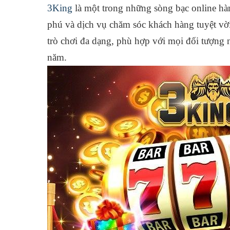
3King
là một trong những sòng bạc online hàn
phú và dịch vụ chăm sóc khách hàng tuyệt vời.
trò chơi đa dạng, phù hợp với mọi đối tượng 
năm.