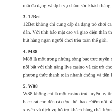
mãi đa dạng và dịch vụ chăm sóc khách hàng t
3. 12Bet
12Bet không chỉ cung cấp đa dạng trò chơi ca
dẫn. Với tính bảo mật cao và giao diện thân th
hút hàng ngàn người chơi trên toàn thế giới.
4. M88
M88 là một trong những sòng bạc trực tuyến có
nổi bật với tính năng live casino và các trò c
phương thức thanh toán nhanh chóng và tiện l
5. W88
W88 không chỉ là một casino trực tuyến uy tín
baccarat cho đến cá cược thể thao. Điểm nổi 
xuyên và dịch vụ hỗ trợ khách hàng chất lượn