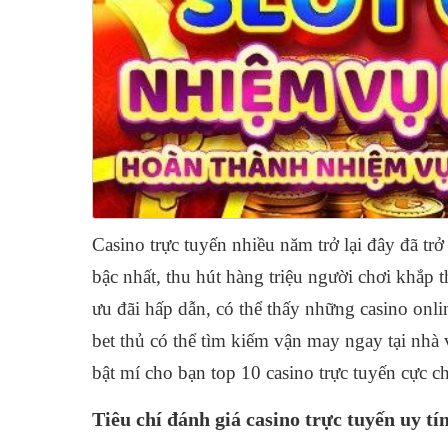
Casino trực tuyến nhiều năm trở lại đây đã tr
bậc nhất, thu hút hàng triệu người chơi khắp t
ưu đãi hấp dẫn, có thể thấy những casino onli
bet thủ có thể tìm kiếm vận may ngay tại nhà 
bật mí cho bạn top 10 casino trực tuyến cực ch
Tiêu chí đánh giá casino trực tuyến uy tí