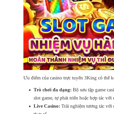
Ưu điểm của casino trực tuyến 3King có thể k
Trò chơi đa dạng:
Bộ sưu tập game casi
slot game, tự phát triển hoặc hợp tác với 
Live Casino:
Trải nghiệm tương tác với 