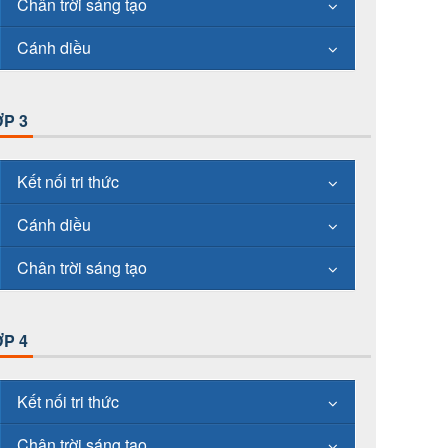
Chân trời sáng tạo
Cánh diều
P 3
Kết nối tri thức
Cánh diều
Chân trời sáng tạo
P 4
Kết nối tri thức
Chân trời sáng tạo