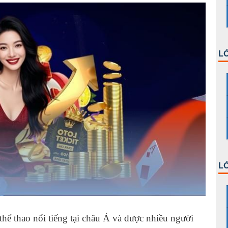
LỚ
LỚ
ể thao nổi tiếng tại châu Á và được nhiều người