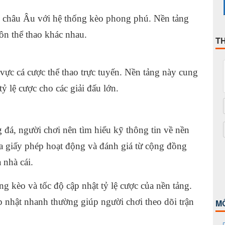
tại châu Âu với hệ thống kèo phong phú. Nền tảng
ôn thể thao khác nhau.
T
vực cá cược thể thao trực tuyến. Nền tảng này cung
tỷ lệ cược cho các giải đấu lớn.
 đá, người chơi nên tìm hiểu kỹ thông tin về nền
tra giấy phép hoạt động và đánh giá từ cộng đồng
 nhà cái.
g kèo và tốc độ cập nhật tỷ lệ cược của nền tảng.
 nhật nhanh thường giúp người chơi theo dõi trận
M