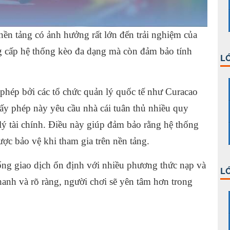
nền tảng có ảnh hưởng rất lớn đến trải nghiệm của
ng cấp hệ thống kèo đa dạng mà còn đảm bảo tính
LỚ
phép bởi các tổ chức quản lý quốc tế như Curacao
y phép này yêu cầu nhà cái tuân thủ nhiều quy
lý tài chính. Điều này giúp đảm bảo rằng hệ thống
ợc bảo vệ khi tham gia trên nền tảng.
hống giao dịch ổn định với nhiều phương thức nạp và
LỚ
hanh và rõ ràng, người chơi sẽ yên tâm hơn trong