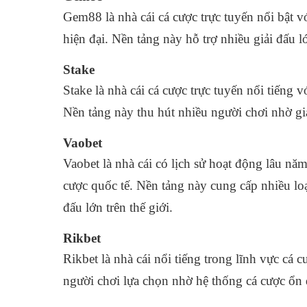
Gem88 là nhà cái cá cược trực tuyến nổi bật v
hiện đại. Nền tảng này hỗ trợ nhiều giải đấu 
Stake
Stake là nhà cái cá cược trực tuyến nổi tiếng v
Nền tảng này thu hút nhiều người chơi nhờ gia
Vaobet
Vaobet là nhà cái có lịch sử hoạt động lâu nă
cược quốc tế. Nền tảng này cung cấp nhiều loại
đấu lớn trên thế giới.
Rikbet
Rikbet là nhà cái nổi tiếng trong lĩnh vực cá 
người chơi lựa chọn nhờ hệ thống cá cược ổn 