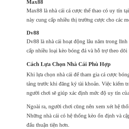
Max88
Max88 là nhà cái cá cược thể thao có uy tín 
này cung cấp nhiều thị trường cược cho các m
Dv88
Dv88 là nhà cái hoạt động lâu năm trong lĩnh 
cấp nhiều loại kèo bóng đá và hỗ trợ theo dõi 
Cách Lựa Chọn Nhà Cái Phù Hợp
Khi lựa chọn nhà cái để tham gia cá cược bóng
tảng trước khi đăng ký tài khoản. Việc kiểm 
người chơi sẽ giúp xác định mức độ uy tín của
Ngoài ra, người chơi cũng nên xem xét hệ thốn
Những nhà cái có hệ thống kèo ổn định và cập
đấu thuận tiện hơn.