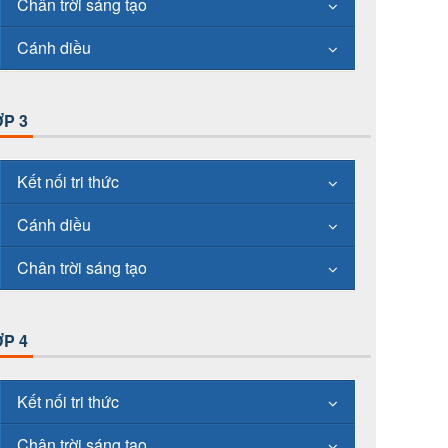
Chân trời sáng tạo
Cánh diều
P 3
Kết nối tri thức
Cánh diều
Chân trời sáng tạo
P 4
Kết nối tri thức
Chân trời sáng tạo