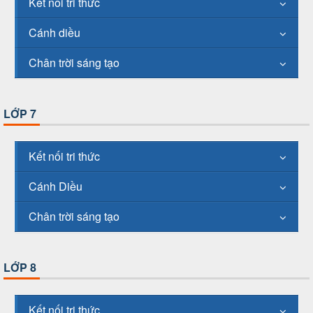
Kết nối tri thức
Cánh diều
Chân trời sáng tạo
LỚP 7
Kết nối tri thức
Cánh Diều
Chân trời sáng tạo
LỚP 8
Kết nối tri thức