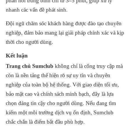
phản hồi trung bình chỉ từ 3–5 phút, giúp xử lý
nhanh các vấn đề phát sinh.
Đội ngũ chăm sóc khách hàng được đào tạo chuyên
nghiệp, đảm bảo mang lại giải pháp chính xác và kịp
thời cho người dùng.
Kết luận
Trang chủ Sumclub
không chỉ là cổng truy cập mà
còn là nền tảng thể hiện rõ sự uy tín và chuyên
nghiệp của toàn bộ hệ thống. Với giao diện tối ưu,
bảo mật cao và chính sách minh bạch, đây là lựa
chọn đáng tin cậy cho người dùng. Nếu đang tìm
kiếm một môi trường dịch vụ ổn định, Sumclub
chắc chắn là điểm bắt đầu phù hợp.