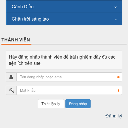
Cánh Diều
Chân trời sáng tạo
THÀNH VIÊN
Hãy đăng nhập thành viên để trải nghiệm đầy đủ các
tiện ích trên site
Đăng nhập
Đăng ký