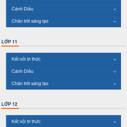
Cánh Diều
Chân trời sáng tạo
LỚP 11
Kết nối tri thức
Cánh Diều
Chân trời sáng tạo
LỚP 12
Kết nối tri thức