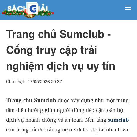
Trang chủ Sumclub -
Cổng truy cập trải
nghiệm dịch vụ uy tín
Chủ nhật - 17/05/2026 20:37
Trang chủ Sumclub
được xây dựng như một trung
tâm điều hướng giúp người dùng tiếp cận toàn bộ
dịch vụ nhanh chóng và an toàn. Nền tảng
sumclub
chú trọng tối ưu trải nghiệm với tốc độ tải nhanh và