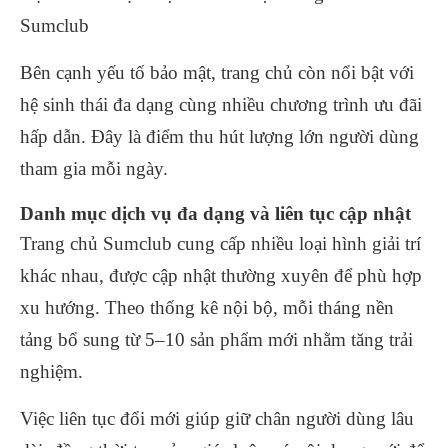
Sumclub
Bên cạnh yếu tố bảo mật, trang chủ còn nổi bật với
hệ sinh thái đa dạng cùng nhiều chương trình ưu đãi
hấp dẫn. Đây là điểm thu hút lượng lớn người dùng
tham gia mỗi ngày.
Danh mục dịch vụ đa dạng và liên tục cập nhật
Trang chủ Sumclub cung cấp nhiều loại hình giải trí
khác nhau, được cập nhật thường xuyên để phù hợp
xu hướng. Theo thống kê nội bộ, mỗi tháng nền
tảng bổ sung từ 5–10 sản phẩm mới nhằm tăng trải
nghiệm.
Việc liên tục đổi mới giúp giữ chân người dùng lâu