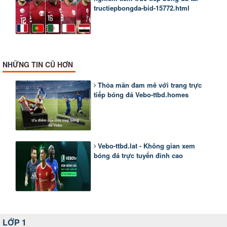
tructiepbongda-bid-15772.html
NHỮNG TIN CŨ HƠN
Thỏa mãn đam mê với trang trực
tiếp bóng đá Vebo-ttbd.homes
Vebo-ttbd.lat - Không gian xem
bóng đá trực tuyến đỉnh cao
LỚP 1