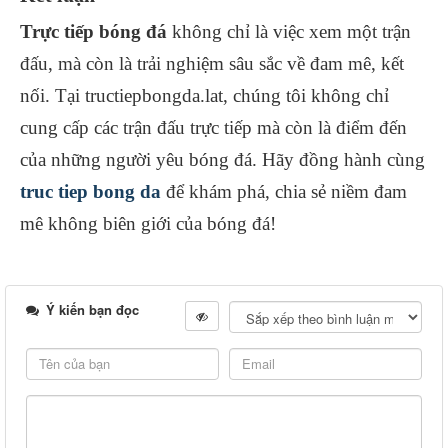
Trực tiếp bóng đá
không chỉ là việc xem một trận
đấu, mà còn là trải nghiệm sâu sắc về đam mê, kết
nối. Tại tructiepbongda.lat, chúng tôi không chỉ
cung cấp các trận đấu trực tiếp mà còn là điểm đến
của những người yêu bóng đá. Hãy đồng hành cùng
truc tiep bong da
để khám phá, chia sẻ niềm đam
mê không biên giới của bóng đá!
Ý kiến bạn đọc