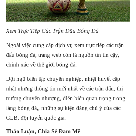
Xem Trực Tiếp Các Trận Đấu Bóng Đá
Ngoài việc cung cấp dịch vụ xem trực tiếp các trận
đấu bóng đá, trang web còn là nguồn tin tin cậy,
chính xác về thế giới bóng đá.
Đội ngũ biên tập chuyên nghiệp, nhiệt huyết cập
nhật những thông tin mới nhất về các trận đấu, thị
trường chuyển nhượng, diễn biến quan trọng trong
làng bóng đá,, những sự kiện đáng chú ý của các
CLB, đội tuyển quốc gia.
Thảo Luận, Chia Sẻ Đam Mê