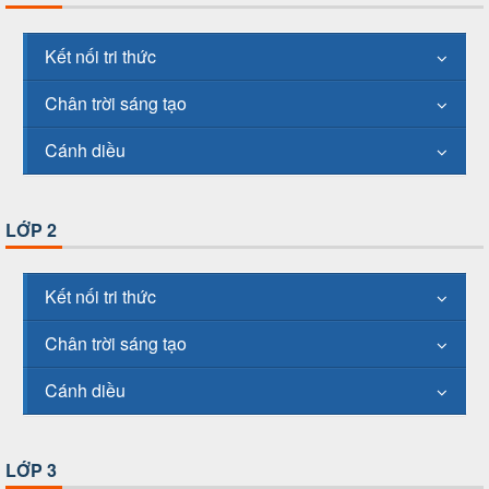
Kết nối tri thức
Chân trời sáng tạo
Cánh diều
LỚP 2
Kết nối tri thức
Chân trời sáng tạo
Cánh diều
LỚP 3