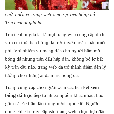
Giới thiệu về trang web xem trực tiếp bóng đá -
Tructiepbongda.lat
Tructiepbongda.lat là một trang web cung cấp dịch
vụ xem trực tiếp bóng đá trực tuyến hoàn toàn miễn
phí. Với nhiệm vụ mang đến cho người hâm mộ
bóng đá những trận đấu hấp dẫn, không bỏ lỡ bất
kỳ trận cầu nào, trang web đã trở thành điểm đến lý
tưởng cho những ai đam mê bóng đá.
Trang cung cấp cho người xem các liên kết
xem
bóng đá trực tiếp
từ nhiều nguồn khác nhau, bao
gồm cả các trận đấu trong nước, quốc tế. Người
dùng chỉ cần truy cập vào trang web, chọn trận đấu