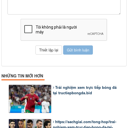
NHỮNG TIN MỚI HƠN
Trải nghiệm xem trực tiếp bóng đá
tại tructiepbongda.bid
https://sachgiai.com/tong-hop/trai-
nghiem-xem-truc-tiep-bong-da-tai-