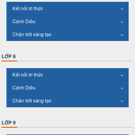
Kết nối tri thức
Cánh Diều
Chân trời sáng tạo
LỚP 8
Kết nối tri thức
Cánh Diều
Chân trời sáng tạo
LỚP 9