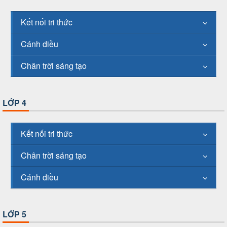
Kết nối tri thức
Cánh diều
Chân trời sáng tạo
LỚP 4
Kết nối tri thức
Chân trời sáng tạo
Cánh diều
LỚP 5