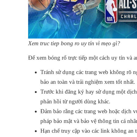
Xem truc tiep bong ro uy tín vì mẹo gì?
Để xem bóng rổ trực tiếp một cách uy tín và 
Tránh sử dụng các trang web không rõ 
bảo an toàn và trải nghiệm xem tốt nhất.
Trước khi đăng ký hay sử dụng một dịch 
phản hồi từ người dùng khác.
Đảm bảo rằng các trang web hoặc dịch v
pháp bảo mật và bảo vệ thông tin cá nh
Hạn chế truy cập vào các link không an