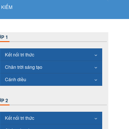
 KIẾM
P 1
Kết nối tri thức
Chân trời sáng tạo
Cánh diều
P 2
Kết nối tri thức