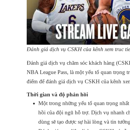
Đánh giá dịch vụ CSKH của kênh xem truc t
Đánh giá dịch vụ chăm sóc khách hàng (CSK
NBA League Pass, là một yếu tố quan trọng tr
điểm để đánh giá dịch vụ CSKH của kênh xem
Thời gian và độ phản hồi
Một trong những yếu tố quan trọng nhất
hồi của đội ngũ hỗ trợ. Dịch vụ nhanh c
dùng sẽ tạo được sự hài lòng và tin tưởn