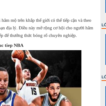
âm mộ trên khắp thế giới có thể tiếp cận và theo
LỚ
hạn địa lý. Điều này mở rộng cơ hội cho người hâm
iếp để thưởng thức bóng rổ chuyên nghiệp.
uc tiep NBA
LỚ