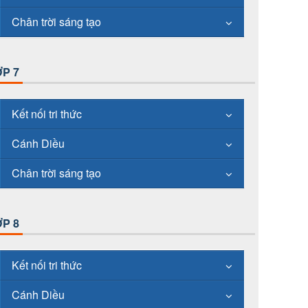
Chân trời sáng tạo
P 7
Kết nối tri thức
Cánh Diều
Chân trời sáng tạo
P 8
Kết nối tri thức
Cánh Diều