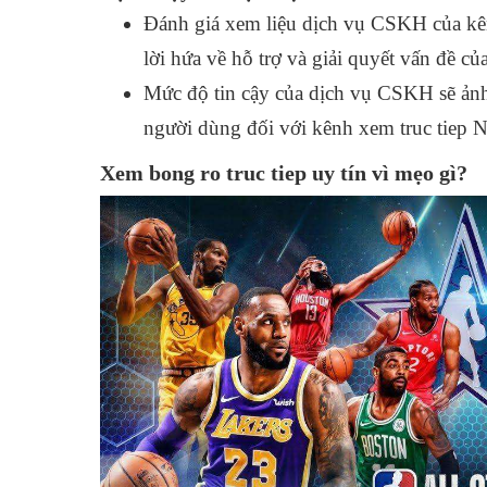
Đánh giá xem liệu dịch vụ CSKH của kê
lời hứa về hỗ trợ và giải quyết vấn đề c
Mức độ tin cậy của dịch vụ CSKH sẽ ảnh
người dùng đối với kênh xem truc tiep 
Xem bong ro truc tiep uy tín vì mẹo gì?