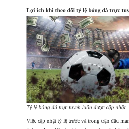
Lợi ích khi theo dõi tỷ lệ bóng đá trực tu
Tỷ lệ bóng đá trực tuyến luôn được cập nhật
Việc cập nhật tỷ lệ trước và trong trận đấu ma