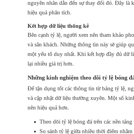
nguyên nhân dẫn đến sự thay đổi đó. Đây là 
hiệu quả phân tích.
Kết hợp dữ liệu thống kê
Bên cạnh tỷ lệ, người xem nên tham khảo phon
và sân khách. Những thông tin này sẽ giúp quá
một yếu tố duy nhất. Khi kết hợp đầy đủ dữ li
lại nhiều giá trị hơn.
Những kinh nghiệm theo dõi tỷ lệ bóng đ
Để tận dụng tốt các thông tin từ bảng tỷ lệ, 
và cập nhật dữ liệu thường xuyên. Một số kinh
nên hiệu quả hơn.
Theo dõi tỷ lệ bóng đá trên các nền tảng
So sánh tỷ lệ giữa nhiều thời điểm nhằm