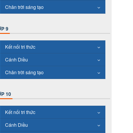
Chân trời sáng tạo
P 9
Kết nối tri thức
Cánh Diều
Chân trời sáng tạo
P 10
Kết nối tri thức
Cánh Diều