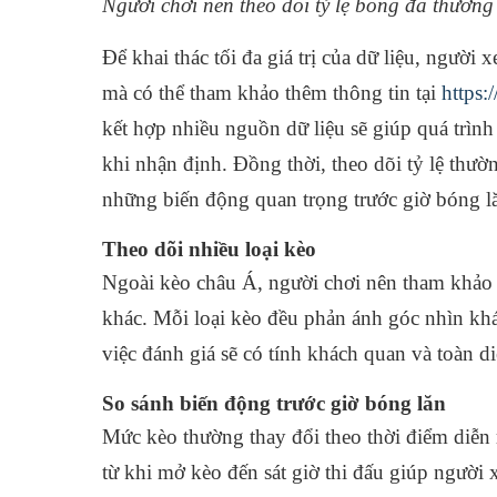
Người chơi nên theo dõi tỷ lệ bóng đá thường
Để khai thác tối đa giá trị của dữ liệu, người
mà có thể tham khảo thêm thông tin tại
https:
kết hợp nhiều nguồn dữ liệu sẽ giúp quá trình
khi nhận định. Đồng thời, theo dõi tỷ lệ th
những biến động quan trọng trước giờ bóng l
Theo dõi nhiều loại kèo
Ngoài kèo châu Á, người chơi nên tham khảo t
khác. Mỗi loại kèo đều phản ánh góc nhìn khá
việc đánh giá sẽ có tính khách quan và toàn d
So sánh biến động trước giờ bóng lăn
Mức kèo thường thay đổi theo thời điểm diễn r
từ khi mở kèo đến sát giờ thi đấu giúp người