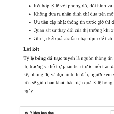
Kết hợp tỷ lệ với phong độ, đội hình và l
Không đưa ra nhận định chỉ dựa trên một
Ưu tiên cập nhật thông tin trước giờ thi
Quan sát sự thay đổi của thị trường khi x
Ghi lại kết quả các lần nhận định để tíc
Lời kết
Tỷ lệ bóng đá trực tuyến
là nguồn thông tin
thị trường và hỗ trợ phân tích trước mỗi trận đ
kê, phong độ và đội hình thi đấu, người xem 
trên sẽ giúp bạn khai thác hiệu quả tỷ lệ bón
ngày.
Ý kiến bạn đọc