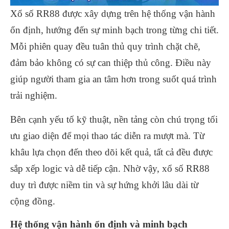
Xổ số RR88 được xây dựng trên hệ thống vận hành
ổn định, hướng đến sự minh bạch trong từng chi tiết.
Mỗi phiên quay đều tuân thủ quy trình chặt chẽ,
đảm bảo không có sự can thiệp thủ công. Điều này
giúp người tham gia an tâm hơn trong suốt quá trình
trải nghiệm.
Bên cạnh yếu tố kỹ thuật, nền tảng còn chú trọng tối
ưu giao diện để mọi thao tác diễn ra mượt mà. Từ
khâu lựa chọn đến theo dõi kết quả, tất cả đều được
sắp xếp logic và dễ tiếp cận. Nhờ vậy, xổ số RR88
duy trì được niềm tin và sự hứng khởi lâu dài từ
cộng đồng.
Hệ thống vận hành ổn định và minh bạch