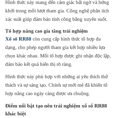
Hình thức này mang đến cảm giác bất ngờ và hứng
khởi trong mỗi lượt tham gia. Công nghệ phân tích
xác suất giúp đảm bảo tính công bằng xuyên suốt.
Tổ hợp nâng cao gia tăng trải nghiệm
Xổ số RR88
còn cung cấp hình thức tổ hợp đa
dạng, cho phép người tham gia kết hợp nhiều lựa
chọn khác nhau. Mỗi tổ hợp được ghi nhận độc lập,
đảm bảo kết quả hiển thị rõ ràng.
Hình thức này phù hợp với những ai yêu thích thử
thách và sự sáng tạo. Chính sự mới mẻ đã khiến tổ
hợp nâng cao ngày càng được ưa chuộng.
Điểm nổi bật tạo nên trải nghiệm xổ số RR88
khác biệt