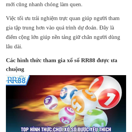
mới cũng nhanh chóng làm quen.
Việc tối ưu trải nghiệm trực quan giúp người tham
gia tập trung hơn vào quá trình dự đoán. Đây là
điểm cộng lớn giúp nền tảng giữ chân người dùng
lâu dài.
Các hình thức tham gia xổ số RR88 được ưa
chuộng