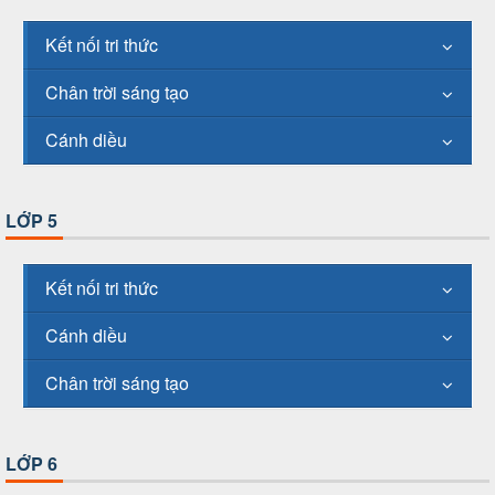
Kết nối tri thức
Chân trời sáng tạo
Cánh diều
LỚP 5
Kết nối tri thức
Cánh diều
Chân trời sáng tạo
LỚP 6