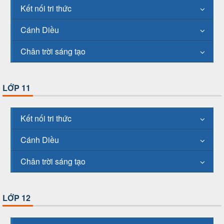
Kết nối tri thức
Cánh Diều
Chân trời sáng tạo
LỚP 11
Kết nối tri thức
Cánh Diều
Chân trời sáng tạo
LỚP 12