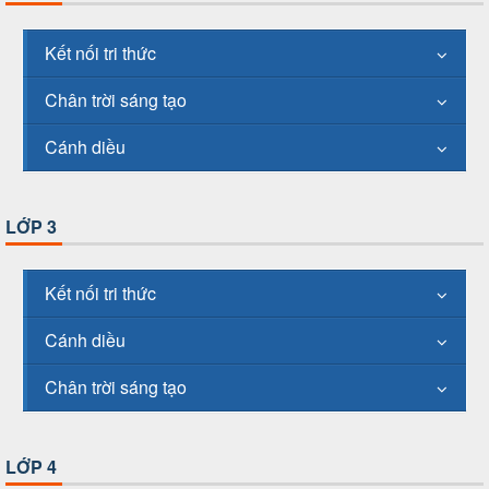
Kết nối tri thức
Chân trời sáng tạo
Cánh diều
LỚP 3
Kết nối tri thức
Cánh diều
Chân trời sáng tạo
LỚP 4