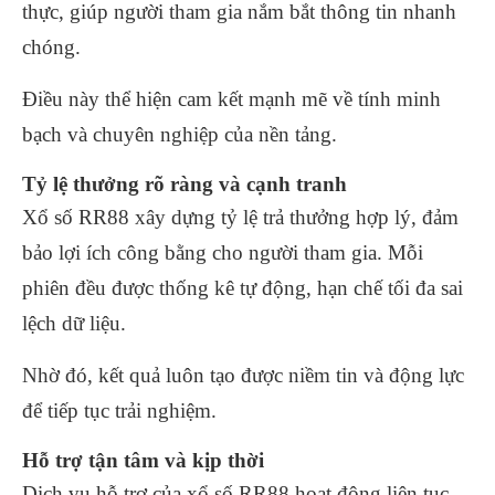
thực, giúp người tham gia nắm bắt thông tin nhanh
chóng.
Điều này thể hiện cam kết mạnh mẽ về tính minh
bạch và chuyên nghiệp của nền tảng.
Tỷ lệ thưởng rõ ràng và cạnh tranh
Xổ số RR88 xây dựng tỷ lệ trả thưởng hợp lý, đảm
bảo lợi ích công bằng cho người tham gia. Mỗi
phiên đều được thống kê tự động, hạn chế tối đa sai
lệch dữ liệu.
Nhờ đó, kết quả luôn tạo được niềm tin và động lực
để tiếp tục trải nghiệm.
Hỗ trợ tận tâm và kịp thời
Dịch vụ hỗ trợ của xổ số RR88 hoạt động liên tục