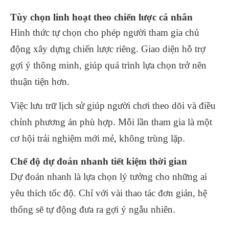
Tùy chọn linh hoạt theo chiến lược cá nhân
Hình thức tự chọn cho phép người tham gia chủ
động xây dựng chiến lược riêng. Giao diện hỗ trợ
gợi ý thông minh, giúp quá trình lựa chọn trở nên
thuận tiện hơn.
Việc lưu trữ lịch sử giúp người chơi theo dõi và điều
chỉnh phương án phù hợp. Mỗi lần tham gia là một
cơ hội trải nghiệm mới mẻ, không trùng lặp.
Chế độ dự đoán nhanh tiết kiệm thời gian
Dự đoán nhanh là lựa chọn lý tưởng cho những ai
yêu thích tốc độ. Chỉ với vài thao tác đơn giản, hệ
thống sẽ tự động đưa ra gợi ý ngẫu nhiên.