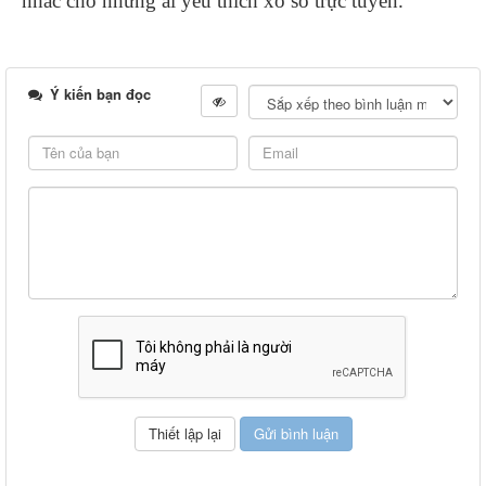
nhắc cho những ai yêu thích xổ số trực tuyến.
Ý kiến bạn đọc