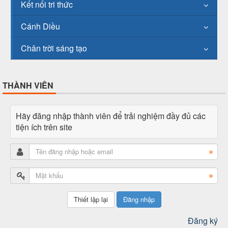
Kết nối tri thức
Cánh Diều
Chân trời sáng tạo
THÀNH VIÊN
Hãy đăng nhập thành viên để trải nghiệm đầy đủ các
tiện ích trên site
Đăng nhập
Đăng ký