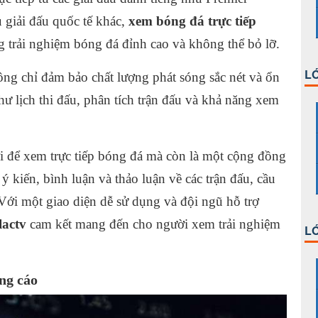
 giải đấu quốc tế khác,
xem bóng đá trực tiếp
trải nghiệm bóng đá đỉnh cao và không thể bỏ lỡ.
LỚ
ng chỉ đảm bảo chất lượng phát sóng sắc nét và ổn
hư lịch thi đấu, phân tích trận đấu và khả năng xem
i để xem trực tiếp bóng đá mà còn là một cộng đồng
ý kiến, bình luận và thảo luận về các trận đấu, cầu
 Với một giao diện dễ sử dụng và đội ngũ hỗ trợ
lactv
cam kết mang đến cho người xem trải nghiệm
LỚ
ng cáo