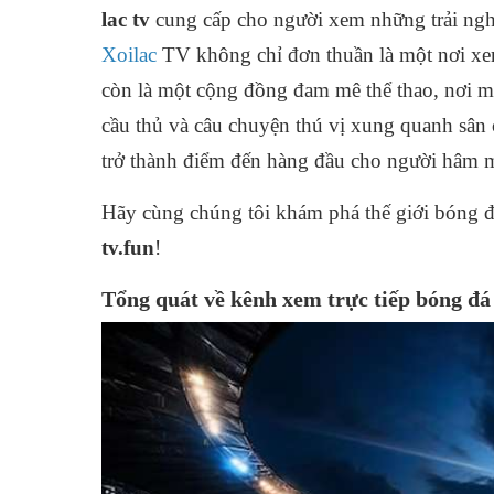
lac tv
cung cấp cho người xem những trải nghi
Xoilac
TV không chỉ đơn thuần là một nơi x
còn là một cộng đồng đam mê thể thao, nơi mọi
cầu thủ và câu chuyện thú vị xung quanh sân
trở thành điểm đến hàng đầu cho người hâm mộ
Hãy cùng chúng tôi khám phá thế giới bóng đ
tv.fun
!
Tổng quát về kênh xem trực tiếp bóng đá 