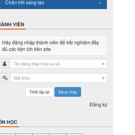
Chân trời sáng tạo
HÀNH VIÊN
Hãy đăng nhập thành viên để trải nghiệm đầy
đủ các tiện ích trên site
Đăng nhập
Đăng ký
ÔN HỌC