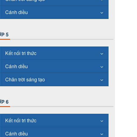
Cánh diều
P 5
Kết nối tri thức
Cánh diều
Chân trời sáng tạo
P 6
Kết nối tri thức
Cánh diều