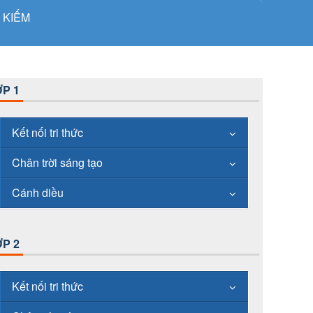
 KIẾM
P 1
Kết nối tri thức
Chân trời sáng tạo
Cánh diều
P 2
Kết nối tri thức