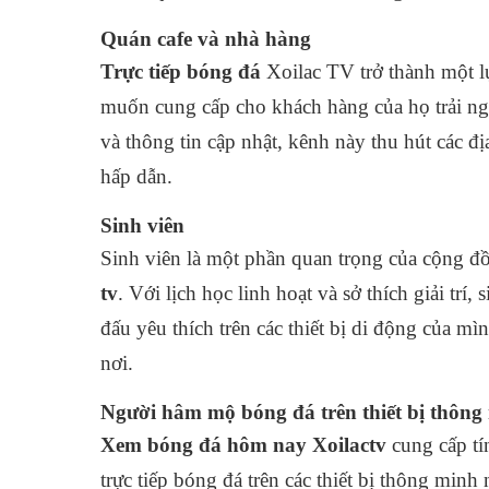
Quán cafe và nhà hàng
Trực tiếp bóng đá
Xoilac TV trở thành một l
muốn cung cấp cho khách hàng của họ trải ngh
và thông tin cập nhật, kênh này thu hút các đị
hấp dẫn.
Sinh viên
Sinh viên là một phần quan trọng của cộng 
tv
. Với lịch học linh hoạt và sở thích giải tr
đấu yêu thích trên các thiết bị di động của mì
nơi.
Người hâm mộ bóng đá trên thiết bị thông
Xem bóng đá hôm nay Xoilactv
cung cấp tí
trực tiếp bóng đá trên các thiết bị thông minh