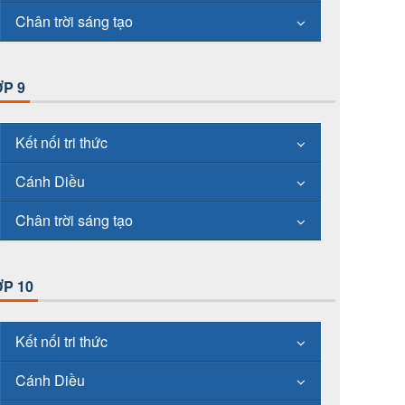
Chân trời sáng tạo
P 9
Kết nối tri thức
Cánh Diều
Chân trời sáng tạo
P 10
Kết nối tri thức
Cánh Diều