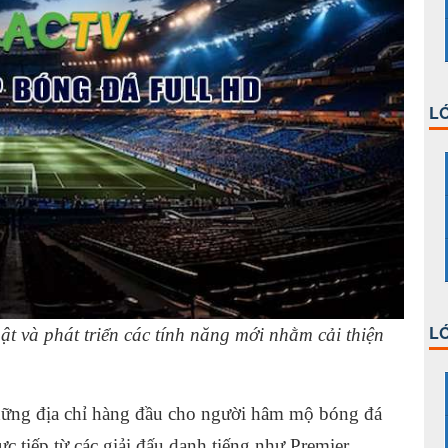
LỚ
LỚ
t và phát triển các tính năng mới nhằm cải thiện
hững địa chỉ hàng đầu cho người hâm mộ bóng đá
rực tiếp từ các giải đấu danh tiếng như Premier