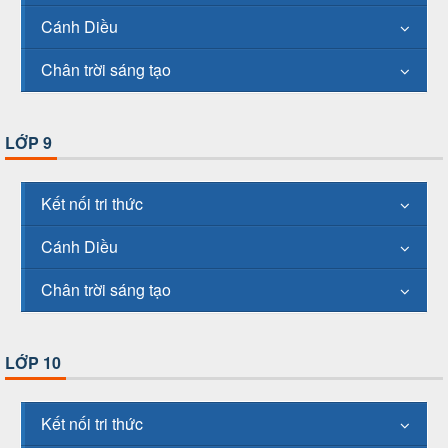
Cánh Diều
Chân trời sáng tạo
LỚP 9
Kết nối tri thức
Cánh Diều
Chân trời sáng tạo
LỚP 10
Kết nối tri thức