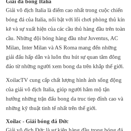
Giải đá bóng Italia
Giải vô địch Italia là điểm cao nhất trong cuộc chiến
bóng đá của Italia, nổi bật với lối chơi phòng thủ kín
kẽ và sự xuất hiện của các cầu thủ hàng đầu trên toàn
cầu. Những đội bóng hàng đầu như Juventus, AC
Milan, Inter Milan và AS Roma mang đến những
giải đấu hấp dẫn và luôn thu hút sự quan tâm đông
đảo từ những người xem bong da trên khắp thế giới.
XoilacTV cung cấp chất lượng hình ảnh sống động
của giải vô địch Italia, giúp người hâm mộ tận
hưởng những trận đấu bong da truc tiep đỉnh cao và
những kỹ thuật tinh tế nhất trên thế giới.
Xoilac - Giải bóng đá Đức
Giải vô địch Đức là sự kiện hàng đầu trong bóng đá