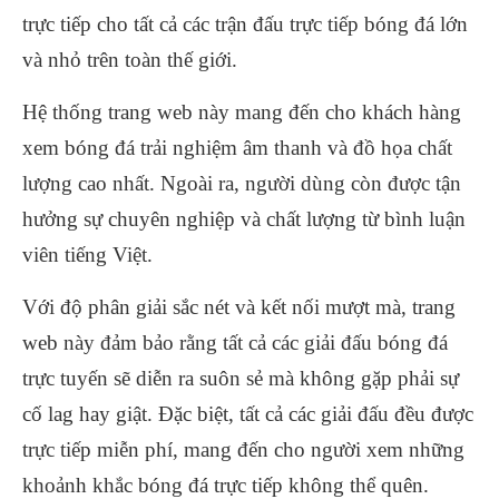
trực tiếp cho tất cả các trận đấu trực tiếp bóng đá lớn
và nhỏ trên toàn thế giới.
Hệ thống trang web này mang đến cho khách hàng
xem bóng đá trải nghiệm âm thanh và đồ họa chất
lượng cao nhất. Ngoài ra, người dùng còn được tận
hưởng sự chuyên nghiệp và chất lượng từ bình luận
viên tiếng Việt.
Với độ phân giải sắc nét và kết nối mượt mà, trang
web này đảm bảo rằng tất cả các giải đấu bóng đá
trực tuyến sẽ diễn ra suôn sẻ mà không gặp phải sự
cố lag hay giật. Đặc biệt, tất cả các giải đấu đều được
trực tiếp miễn phí, mang đến cho người xem những
khoảnh khắc bóng đá trực tiếp không thể quên.