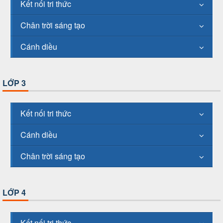
Kết nối tri thức
Chân trời sáng tạo
Cánh diều
LỚP 3
Kết nối tri thức
Cánh diều
Chân trời sáng tạo
LỚP 4
Kết nối tri thức