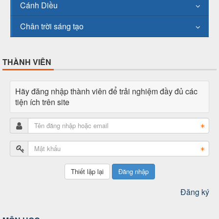
Cánh Diều
Chân trời sáng tạo
THÀNH VIÊN
Hãy đăng nhập thành viên để trải nghiệm đầy đủ các
tiện ích trên site
Đăng nhập
Đăng ký