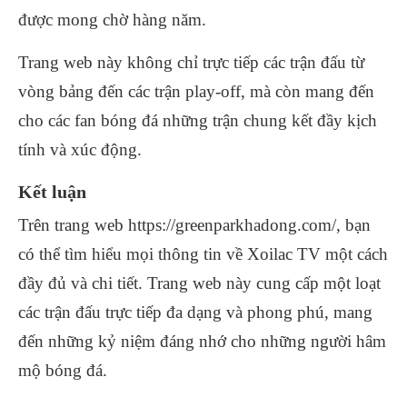
được mong chờ hàng năm.
Trang web này không chỉ trực tiếp các trận đấu từ
vòng bảng đến các trận play-off, mà còn mang đến
cho các fan bóng đá những trận chung kết đầy kịch
tính và xúc động.
Kết luận
Trên trang web https://greenparkhadong.com/, bạn
có thể tìm hiểu mọi thông tin về Xoilac TV một cách
đầy đủ và chi tiết. Trang web này cung cấp một loạt
các trận đấu trực tiếp đa dạng và phong phú, mang
đến những kỷ niệm đáng nhớ cho những người hâm
mộ bóng đá.