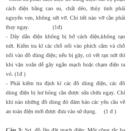
cách điện bằng cao su, chất dẻo, thủy tinh phải
nguyên vẹn, không sứt vỡ. Chi tiết nào vỡ cần phải
thay ngay. (1đ)
- Dây dẫn điện không bị hở cách điện,không rạn
nứt. Kiểm tra kĩ các chỗ nối vào phích cắm và chỗ
nối vào đồ dùng điện; nếu bị gãy, có vết rạn nứt thì
khi vặn xoắn dễ gây ngắn mạch hoặc chạm điện ra
vỏ. (1đ )
- Phải kiểm tra định kì các đồ dùng điện, các đồ
dùng điện bị hư hỏng cần được sửa chữa ngay. Chỉ
khi nào những đồ dùng đó đảm bảo các yêu cầu về
an toàn điện mới được đưa vào sử dụng. (1 đ )
Câu 3:
Sơ đồ lắp đặt mạch điện: Một công tắc ba