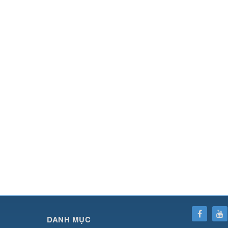
SHBET
⇔
78win
⇔
789BET
⇔
https://789betcom0.com/
⇔
https://hi88.baby/
⇔
https://fun
DANH MỤC
cái OPEN88
⇔
CM88
⇔
u888
⇔
nổ