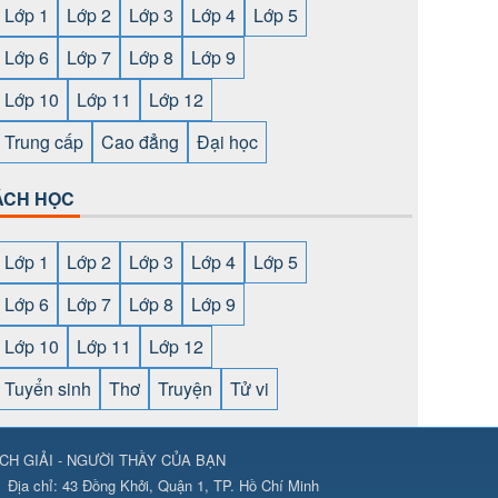
Lớp 1
Lớp 2
Lớp 3
Lớp 4
Lớp 5
Lớp 6
Lớp 7
Lớp 8
Lớp 9
Lớp 10
Lớp 11
Lớp 12
Trung cấp
Cao đẳng
Đại học
ÁCH HỌC
Lớp 1
Lớp 2
Lớp 3
Lớp 4
Lớp 5
Lớp 6
Lớp 7
Lớp 8
Lớp 9
Lớp 10
Lớp 11
Lớp 12
Tuyển sinh
Thơ
Truyện
Tử vi
CH GIẢI - NGƯỜI THẦY CỦA BẠN
ps://789club24.com/
⇔
https://bomwin.tech/
⇔
https://789club24.com/
Địa chỉ:
43 Đồng Khởi, Quận 1, TP. Hồ Chí Minh