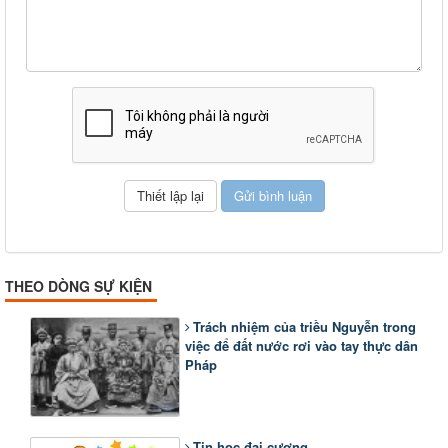
THEO DÒNG SỰ KIỆN
Trách nhiệm của triều Nguyễn trong
việc để đất nước rơi vào tay thực dân
Pháp
Tin học đại cương