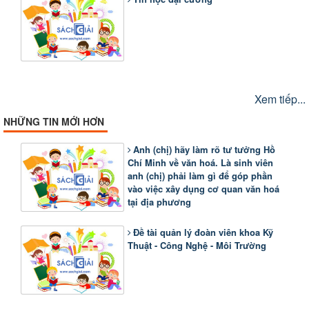
Xem tiếp...
NHỮNG TIN MỚI HƠN
Anh (chị) hãy làm rõ tư tưởng Hồ
Chí Minh về văn hoá. Là sinh viên
anh (chị) phải làm gì để góp phần
vào việc xây dụng cơ quan văn hoá
tại địa phương
Đề tài quản lý đoàn viên khoa Kỹ
Thuật - Công Nghệ - Môi Trường