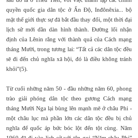
quyền quốc gia dân tộc ở Ấn Độ, Inđônêxia... bộ
mặt thế giới thực sự đã bắt đầu thay đổi, một thời đại
lịch sử mới dần dàn hình thành. Đường lối nhận
định của Lênin rằng với thành quả của Cách mạng
tháng Mười, trong tương lai: “Tất cả các dân tộc đều
sẽ đi đến chủ nghĩa xã hội, đó là điều không tránh
khỏi”(5).
Từ cuối những năm 50 - đầu những năm 60, phong
trào giải phóng dân tộc theo gương Cách mạng
tháng Mười Nga lại bùng lên mạnh mẽ ở châu Phi -
một châu lục mà phần lớn các dân tộc đều bị chủ
nghĩa đế quốc áp bức bóc lột đến tột cùng. Năm
1960 đã đi vào lịch sử với tên gọi “Năm châu Phi”