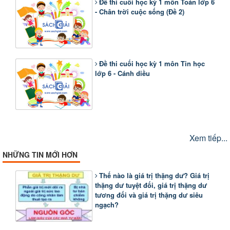
Đề thi cuối học kỳ 1 môn Toán lớp 6
- Chân trời cuộc sống (Đề 2)
Đề thi cuối học kỳ 1 môn Tin học
lớp 6 - Cánh diều
Xem tiếp...
NHỮNG TIN MỚI HƠN
Thế nào là giá trị thặng dư? Giá trị
thặng dư tuyệt đối, giá trị thặng dư
tương đối và giá trị thặng dư siêu
ngạch?