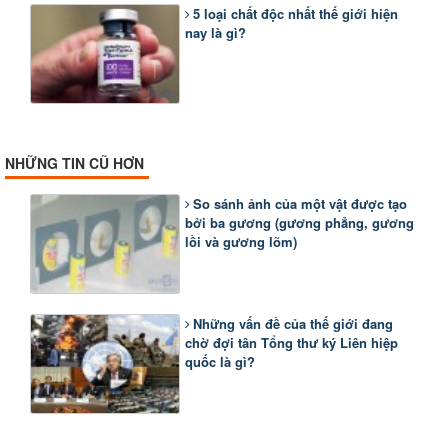
5 loại chất độc nhất thế giới hiện
nay là gì?
NHỮNG TIN CŨ HƠN
So sánh ảnh của một vật được tạo
bởi ba gương (gương phẳng, gương
lồi và gương lõm)
Những vấn đề của thế giới đang
chờ đợi tân Tổng thư ký Liên hiệp
quốc là gì?