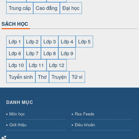
Trung cấp
Cao đẳng
Đại học
SÁCH HỌC
Lớp 1
Lớp 2
Lớp 3
Lớp 4
Lớp 5
Lớp 6
Lớp 7
Lớp 8
Lớp 9
Lớp 10
Lớp 11
Lớp 12
Tuyển sinh
Thơ
Truyện
Tử vi
SHBET
⇔
789BET
⇔
https://789betcom0.com/
⇔
https://hi88.baby/
⇔
https://fun88.social/
⇔
DANH MỤC
cái OPEN88
⇔
CM88
⇔
u888
⇔
nổ
hũ
⇔
https://gameb52a.club/
⇔
https://new88.biz/
⇔
https://ne
Môn học
Rss Feeds
bài
⇔
bóng đá trực tiếp
⇔
fly88
select
⇔
https://xocdiaonline.ae
⇔
https://cm88.dad/
⇔
789bet
Giới thiệu
Điều khoản
hũ
⇔
F168
⇔
https://f168.tech/
⇔
cm88
⇔
https://hitclub88.stud
bet.com/
⇔
https://shbetz.net/
⇔
789WIN
⇔
BJ88
⇔
12bet
⇔
h