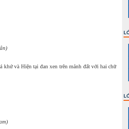
LỚ
ân)
á khứ và Hiện tại đan xen trên mảnh đất với hai chữ
LỚ
Nam)