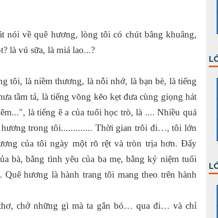
t nói về quê hương, lòng tôi có chút bâng khuâng,
 là vú sữa, là miá lao...?
LỚ
g tôi, là niềm thương, là nỗi nhớ, là bạn bè, là tiếng
mưa tầm tả, là tiếng võng kẽo kẹt đưa cùng giọng hát
...", là tiếng ê a của tuổi học trò, là .... Nhiều quá
ơng trong tôi............. Thời gian trôi đi…, tôi lớn
ng của tôi ngày một rõ rệt và tròn trịa hơn. Đấy
của bà, bằng tình yêu của ba mẹ, bằng kỷ niệm tuổi
LỚ
 Quê hương là hành trang tôi mang theo trên hành
thơ, chở những gì mà ta gắn bó… qua đi… và chỉ