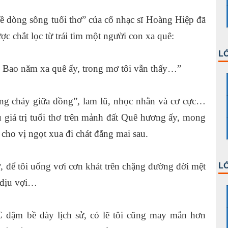
 dòng sông tuổi thơ” của cố nhạc sĩ Hoàng Hiệp đã
ợc chắt lọc từ trái tim một người con xa quê:
LỚ
 Bao năm xa quê ấy, trong mơ tôi vẫn thấy…”
ắng cháy giữa đồng”, lam lũ, nhọc nhằn và cơ cực…
 giá trị tuổi thơ trên mảnh đất Quê hương ấy, mong
cho vị ngọt xua đi chát đắng mai sau.
LỚ
 để tôi uống vơi cơn khát trên chặng đường đời mệt
 dịu vợi…
 đậm bề dày lịch sử, có lẽ tôi cũng may mắn hơn