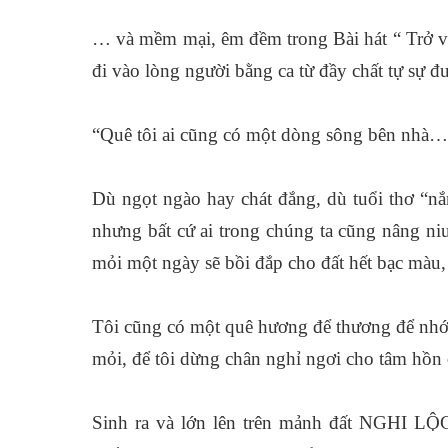
… và mềm mại, êm đềm trong Bài hát “ Trở về
đi vào lòng người bằng ca từ đầy chất tự sự đư
“Quê tôi ai cũng có một dòng sông bên nhà…
Dù ngọt ngào hay chát đắng, dù tuổi thơ “n
nhưng bất cứ ai trong chúng ta cũng nâng niu
mỏi một ngày sẽ bồi đắp cho đất hết bạc màu, 
Tôi cũng có một quê hương để thương để nhớ,
mỏi, để tôi dừng chân nghỉ ngơi cho tâm hồn
Sinh ra và lớn lên trên mảnh đất NGHI LỘC