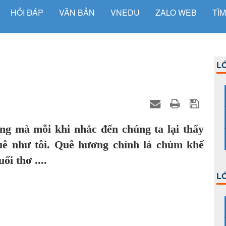
HỎI ĐÁP
VĂN BẢN
VNEDU
ZALO WEB
TÌM
LỚ
ng mà mỗi khi nhắc đến chúng ta lại thấy
uê như tôi. Quê hương chính là chùm khế
ổi thơ ....
LỚ