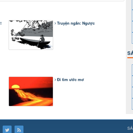
!
Truyện ngắn: Ngược
S
Đi tìm ước mơ
SÁ
88.social/
⇔ https://uk88.rocks
⇔
RR88
⇔
https://hello8880.net/
⇔
htt