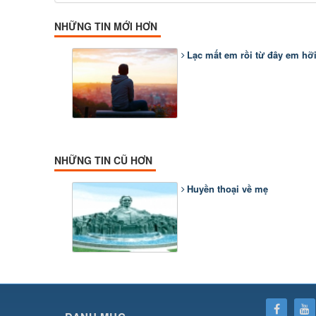
NHỮNG TIN MỚI HƠN
Lạc mất em rồi từ đây em hỡi
NHỮNG TIN CŨ HƠN
Huyền thoại về mẹ
SHBET
⇔
78win
⇔
789BET
⇔
https://789betcom0.com/
⇔
https://hi88.baby/
⇔
https://fun