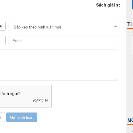
Sách giải st
T
M