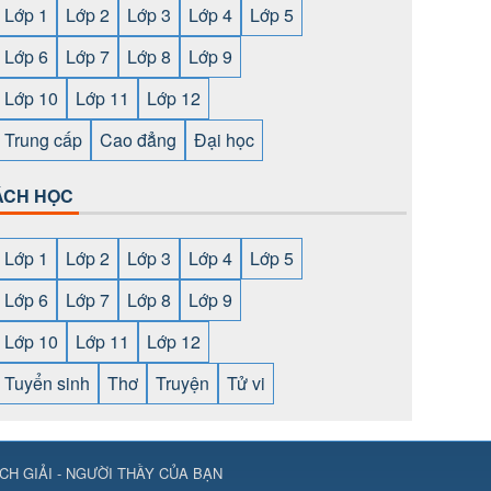
Lớp 1
Lớp 2
Lớp 3
Lớp 4
Lớp 5
Lớp 6
Lớp 7
Lớp 8
Lớp 9
Lớp 10
Lớp 11
Lớp 12
Trung cấp
Cao đẳng
Đại học
ÁCH HỌC
Lớp 1
Lớp 2
Lớp 3
Lớp 4
Lớp 5
Lớp 6
Lớp 7
Lớp 8
Lớp 9
Lớp 10
Lớp 11
Lớp 12
Tuyển sinh
Thơ
Truyện
Tử vi
CH GIẢI - NGƯỜI THẦY CỦA BẠN
ps://789club24.com/
⇔
https://bomwin.tech/
⇔
https://789club24.com/