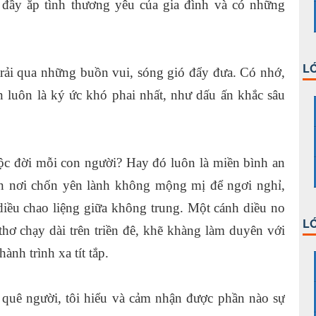
 đầy ắp tình thương yêu của gia đình và có những
LỚ
trải qua những buồn vui, sóng gió đẩy đưa. Có nhớ,
 luôn là ký ức khó phai nhất, như dấu ấn khắc sâu
ộc đời mỗi con người? Hay đó luôn là miền bình an
cần nơi chốn yên lành không mộng mị để ngơi nghỉ,
iều chao liệng giữa không trung. Một cánh diều no
LỚ
hơ chạy dài trên triền đê, khẽ khàng làm duyên với
nh trình xa tít tắp.
 quê người, tôi hiểu và cảm nhận được phần nào sự