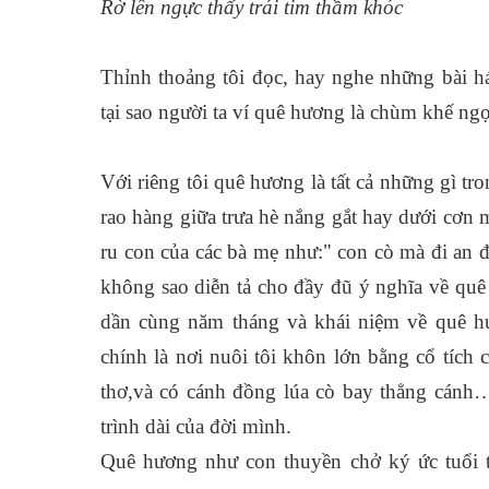
Rờ lên ngực thấy trái tim thầm khóc
Thỉnh thoảng tôi đọc, hay nghe những bài há
tại sao người ta ví quê hương là chùm khế ngọt?
Với riêng tôi quê hương là tất cả những gì tron
rao hàng giữa trưa hè nắng gắt hay dưới cơn 
ru con của các bà mẹ như:" con cò mà đi an đêm
không sao diễn tả cho đầy đũ ý nghĩa về quê hư
dần cùng năm tháng và khái niệm về quê hươ
chính là nơi nuôi tôi khôn lớn bằng cổ tích 
thơ,và có cánh đồng lúa cò bay thẳng cánh…
trình dài của đời mình.
Quê hương như con thuyền chở ký ức tuổi 