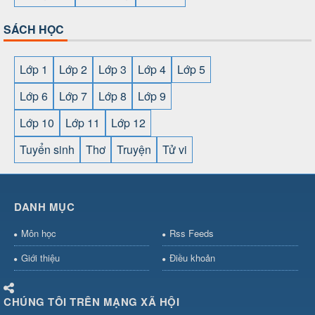
SÁCH HỌC
Lớp 1
Lớp 2
Lớp 3
Lớp 4
Lớp 5
Lớp 6
Lớp 7
Lớp 8
Lớp 9
Lớp 10
Lớp 11
Lớp 12
Tuyển sinh
Thơ
Truyện
Tử vi
SHBET
⇔
789BET
⇔
https://789betcom0.com/
⇔
https://hi88.baby/
⇔
https://fun88.social/
⇔
DANH MỤC
cái OPEN88
⇔
CM88
⇔
u888
⇔
nổ
hũ
⇔
https://gameb52a.club/
⇔
https://new88.biz/
⇔
https://ne
Môn học
Rss Feeds
bài
⇔
bóng đá trực tiếp
⇔
fly88
select
⇔
https://xocdiaonline.ae
⇔
https://cm88.dad/
⇔
789bet
Giới thiệu
Điều khoản
hũ
⇔
F168
⇔
https://f168.tech/
⇔
cm88
⇔
https://hitclub88.stud
bet.com/
⇔
https://shbetz.net/
⇔
789WIN
⇔
BJ88
⇔
12bet
⇔
h
CHÚNG TÔI TRÊN MẠNG XÃ HỘI
nha