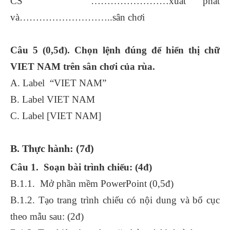
CS ……………………xuất phát
và………………………..sân chơi
Câu 5 (0,5đ). Chọn lệnh đúng để hiển thị chữ
VIET NAM trên sân chơi của rùa.
A. Label “VIET NAM”
B. Label VIET NAM
C. Label [VIET NAM]
B. Thực hành: (7đ)
Câu 1. Soạn bài trình chiếu: (4đ)
B.1.1. Mở phần mềm PowerPoint (0,5đ)
B.1.2. Tạo trang trình chiếu có nội dung và bố cục
theo mẫu sau: (2đ)