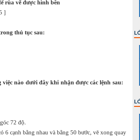
để rùa vẽ được hình bên
5 ]
trong thủ tục sau:
LỚ
g việc nào dưới đây khi nhận được các lệnh sau:
LỚ
 góc 72 độ.
c có 6 cạnh bằng nhau và bằng 50 bước, vẽ xong quay