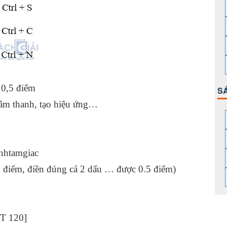
 0,5 điểm
S
 âm thanh, tạo hiệu ứng…
inhtamgiac
 điểm, điền đúng cả 2 dấu … được 0.5 điểm)
20]