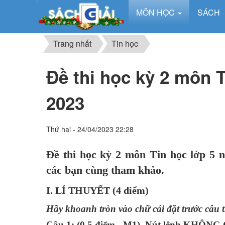
MÔN HỌC
SÁCH
Trang nhất
Tin học
Đề thi học kỳ 2 môn T
2023
Thứ hai - 24/04/2023 22:28
Đề thi học kỳ 2 môn Tin học lớp 5 
các bạn cùng tham khảo.
I. LÍ THUYẾT (4 điểm)
Hãy khoanh tròn vào chữ cái đặt trước câu tr
Câu 1: (0,5 điểm - M1) Nút lệnh KHÔNG C