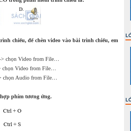
LỚ
nh chiếu, để chèn video vào bài trình chiếu, em
-> chọn Video from File…
-> chọn Video from File…
-> chọn Audio from File…
ổ hợp phím tương ứng.
LỚ