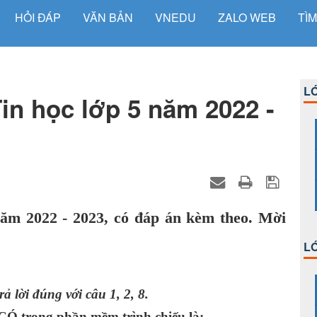
HỎI ĐÁP
VĂN BẢN
VNEDU
ZALO WEB
TÌM
LỚ
in học lớp 5 năm 2022 -
năm 2022 - 2023, có đáp án kèm theo. Mời
LỚ
ả lời đúng với câu 1, 2, 8.
Ó trong phần mềm trình chiếu là: