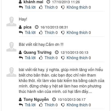
khánh mai
17/10/2013 11:26
Trả lời
Thích
0
Không thích
0
Hay!
pica
16/10/2013 08:31
Trả lời
Thích
0
Không thích
0
Bài viết rất hay.Cảm ơn !!!
Quang Trường
12/10/2013 00:13
Trả lời
Thích
0
Không thích
0
bài viết rất hay. ý nghĩa. giúp mình tăng vốn hiểu
biết cho bản thân. các bạn đọc chỉ nên tham
khảo thôi. rồi làm vào bài kiểm tra bằng cách của
mình. đừng chép y hệt sẽ làm hao mòn phương
thúc hành văn của mình. có hại lắm đấy....
Tony Nguyễn
10/10/2013 06:17
Trả lời
Thích
0
Không thích
0