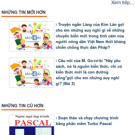
Xem tiếp...
NHỮNG TIN MỚI HƠN
Truyện ngắn Làng của Kim Lân gợi
cho em những suy nghĩ gì về những
chuyển biến mới trong tình cảm của
người nông dân Việt Nam thời kháng
chiến chống thực dân Pháp?
Câu nói của M. Go-rơ-ki "Hãy yêu
sách, nó là nguồn kiến thức, chỉ có
kiến thức mới là con đường
sống"gợi cho em nhứng suy nghĩ
gì? (Bài 3)
NHỮNG TIN CŨ HƠN
Soạn thảo và chạy chương trình
bằng phần mềm Turbo Pascal