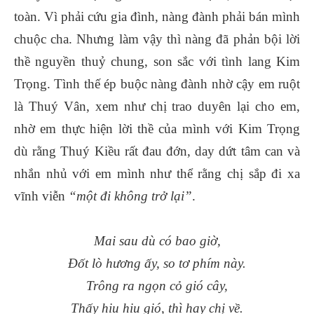
toàn. Vì phải cứu gia đình, nàng đành phải bán mình
chuộc cha. Nhưng làm vậy thì nàng đã phản bội lời
thề nguyền thuỷ chung, son sắc với tình lang Kim
Trọng. Tình thế ép buộc nàng đành nhờ cậy em ruột
là Thuý Vân, xem như chị trao duyên lại cho em,
nhờ em thực hiện lời thề của mình với Kim Trọng
dù rằng Thuý Kiều rất đau đớn, day dứt tâm can và
nhắn nhủ với em mình như thể rằng chị sắp đi xa
vĩnh viễn
“một đi không trở lại”
.
Mai sau dù có bao giờ,
Đốt lò hương ấy, so tơ phím này.
Trông ra ngọn cỏ gió cây,
Thấy hiu hiu gió, thì hay chị về.