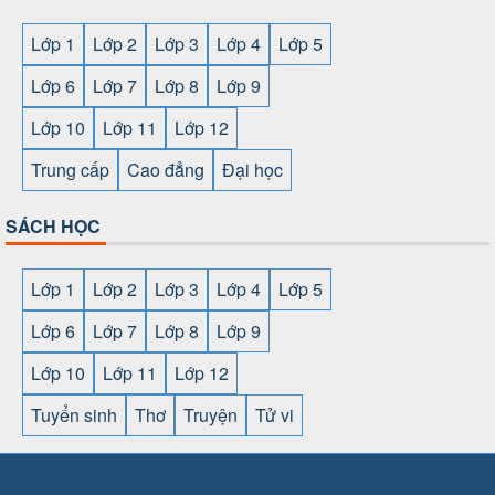
Lớp 1
Lớp 2
Lớp 3
Lớp 4
Lớp 5
Lớp 6
Lớp 7
Lớp 8
Lớp 9
Lớp 10
Lớp 11
Lớp 12
Trung cấp
Cao đẳng
Đại học
SÁCH HỌC
Lớp 1
Lớp 2
Lớp 3
Lớp 4
Lớp 5
Lớp 6
Lớp 7
Lớp 8
Lớp 9
Lớp 10
Lớp 11
Lớp 12
Tuyển sinh
Thơ
Truyện
Tử vi
SHBET
⇔
789BET
⇔
https://789betcom0.com/
⇔
https://hi88.baby/
⇔
https://fun88.social/
⇔