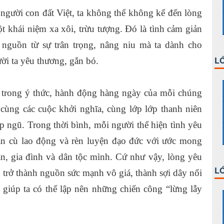
người con đất Việt, ta không thể không kể đến lòng
khái niệm xa xôi, trừu tượng. Đó là tình cảm giản
 nguồn từ sự trân trọng, nâng niu mà ta dành cho
LỚ
i ta yêu thương, gắn bó.
 trong ý thức, hành động hàng ngày của mỗi chúng
o cùng các cuộc khởi nghĩa, cùng lớp lớp thanh niên
p ngũ. Trong thời bình, mỗi người thể hiện tình yêu
cần cù lao động và rèn luyện đạo đức với ước mong
n, gia đình và dân tộc mình. Cứ như vậy, lòng yêu
LỚ
, trở thành nguồn sức mạnh vô giá, thành sợi dây nối
 giúp ta có thể lập nên những chiến công “lừng lẫy