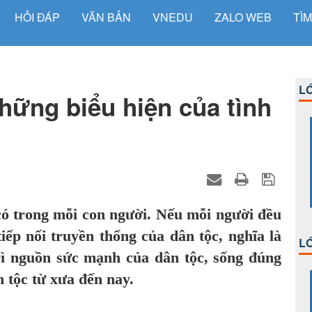
HỎI ĐÁP
VĂN BẢN
VNEDU
ZALO WEB
TÌM
LỚ
ững biểu hiện của tình
có trong mỗi con người. Nếu mỗi người đều
iếp nối truyền thống của dân tộc, nghĩa là
LỚ
trì nguồn sức mạnh của dân tộc, sống đúng
 tộc từ xưa đến nay.