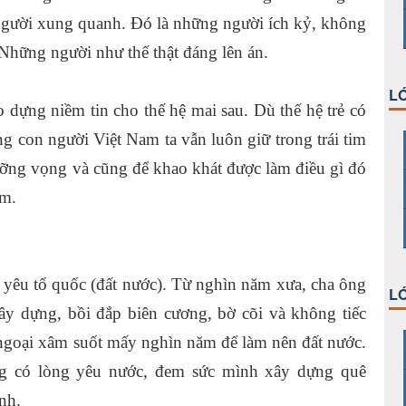
 người xung quanh. Đó là những người ích kỷ, không
hững người như thế thật đáng lên án.
LỚ
o dựng niềm tin cho thế hệ mai sau. Dù thế hệ trẻ có
ng con người Việt Nam ta vẫn luôn giữ trong trái tim
ỡng vọng và cũng để khao khát được làm điều gì đó
am.
 yêu tổ quốc (đất nước). Từ nghìn năm xưa, cha ông
LỚ
ây dựng, bồi đắp biên cương, bờ cõi và không tiếc
ngoại xâm suốt mấy nghìn năm để làm nên đất nước.
ống có lòng yêu nước, đem sức mình xây dựng quê
nh.