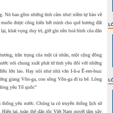
ng. Nó bao gồm những tình cảm như: niềm tự hào về
 muốn được cống hiến hết mình cho quê hương đất
LỚ
ại, khát vọng duy trì, giữ gìn nền hoà bình của dân
thương, trân trọng của một cá nhân, một cộng đồng
ước nói chung xuất phát từ tình yêu đối với những
iều lớn lao. Hay nói như nhà văn I-li-a Ê-ren-bua:
ường giang Vôn-ga, con sông Vôn-ga đi ra bể. Lòng
LỚ
 lòng yêu Tổ quốc”
n thống yêu nước. Chúng ta có truyền thống lịch sử
 Hiện tại, toàn thể dân tộc Việt Nam quyết tâm xây