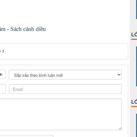
ăm - Sách cánh diều
LỚ
p 1
LỚ