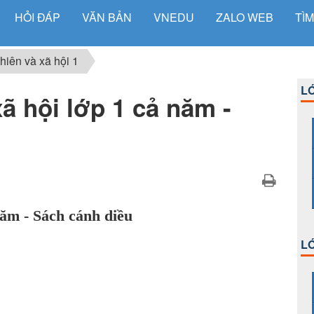
HỎI ĐÁP
VĂN BẢN
VNEDU
ZALO WEB
TÌM
hiên và xã hội 1
LỚ
ã hội lớp 1 cả năm -
năm - Sách cánh diều
LỚ