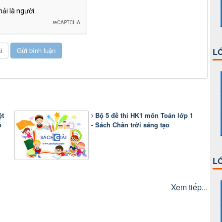
LỚ
ệt
Bộ 5 đề thi HK1 môn Toán lớp 1
o
- Sách Chân trời sáng tạo
LỚ
Xem tiếp...