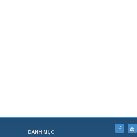
SHBET
⇔
789BET
⇔
https://789betcom0.com/
⇔
https://hi88.baby/
⇔
https://fun
DANH MỤC
cái OPEN88
⇔
CM88
⇔
u888
⇔
nổ