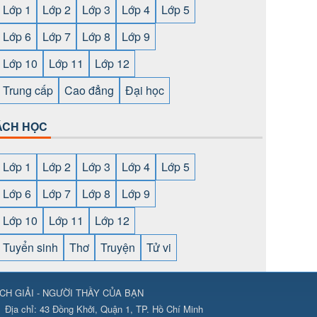
Lớp 1
Lớp 2
Lớp 3
Lớp 4
Lớp 5
Lớp 6
Lớp 7
Lớp 8
Lớp 9
Lớp 10
Lớp 11
Lớp 12
Trung cấp
Cao đẳng
Đại học
ÁCH HỌC
Lớp 1
Lớp 2
Lớp 3
Lớp 4
Lớp 5
Lớp 6
Lớp 7
Lớp 8
Lớp 9
Lớp 10
Lớp 11
Lớp 12
Tuyển sinh
Thơ
Truyện
Tử vi
CH GIẢI - NGƯỜI THẦY CỦA BẠN
ps://789club24.com/
⇔
https://bomwin.tech/
⇔
https://789club24.com/
Địa chỉ:
43 Đồng Khởi, Quận 1, TP. Hồ Chí Minh