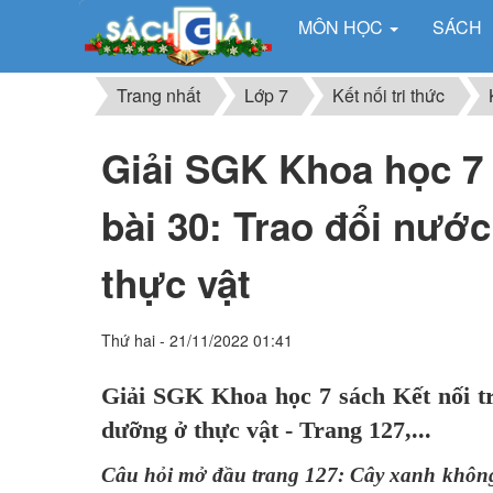
MÔN HỌC
SÁCH
Trang nhất
Lớp 7
Kết nối tri thức
Giải SGK Khoa học 7 s
bài 30: Trao đổi nướ
thực vật
Thứ hai - 21/11/2022 01:41
Giải SGK Khoa học 7 sách Kết nối tri
dưỡng ở thực vật - Trang 127,...
Câu hỏi mở đầu trang 127: Cây xanh không 