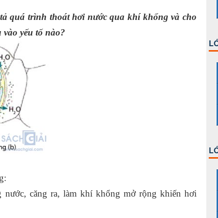
tả quá trình thoát hơi nước qua khí khổng và cho
 vào yếu tố nào?
LỚ
LỚ
g:
g nước, căng ra, làm khí khổng mở rộng khiến hơi