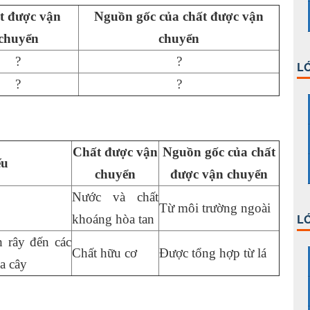
t được vận
Nguồn gốc của chất được vận
chuyển
chuyển
?
?
LỚ
?
?
Chất được vận
Nguồn gốc của chất
ếu
chuyển
được vận chuyển
Nước và chất
Từ môi trường ngoài
LỚ
khoáng hòa tan
 rây đến các
Chất hữu cơ
Được tổng hợp từ lá
a cây