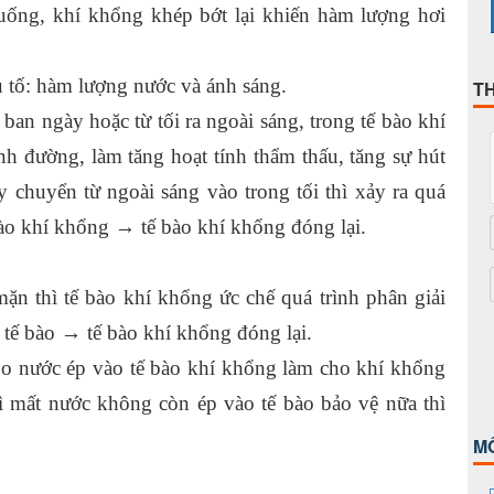
uống, khí khổng khép bớt lại khiến hàm lượng hơi
 tố: hàm lượng nước và ánh sáng.
T
an ngày hoặc từ tối ra ngoài sáng, trong tế bào khí
ành đường, làm tăng hoạt tính thẩm thấu, tăng sự hút
chuyển từ ngoài sáng vào trong tối thì xảy ra quá
bào khí khổng → tế bào khí khổng đóng lại.
ặn thì tế bào khí khổng ức chế quá trình phân giải
 tế bào → tế bào khí khổng đóng lại.
 no nước ép vào tế bào khí khổng làm cho khí khổng
bì mất nước không còn ép vào tế bào bảo vệ nữa thì
M