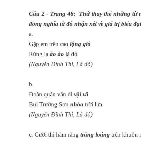
Câu 2 - Trang 48: Thử thay thế những từ 
đồng nghĩa từ đó nhận xét về giá trị biểu đ
a.
Gặp em trên cao
lộng gió
Rừng lạ
ào ào
lá đỏ
(Nguyễn Đình Thi, Lá đỏ)
b.
Đoàn quân vẫn đi
vội vã
Bụi Trường Sơn
nhòa
trời lửa
(Nguyễn Đình Thi, Lá đỏ)
c. Cười thì hàm răng
trắng loáng
trên khuôn 