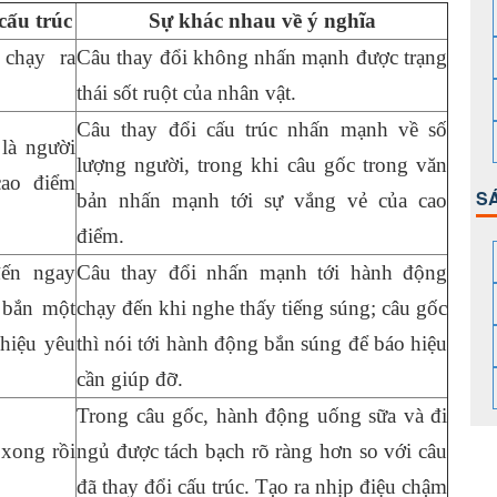
ấu trúc
Sự khác nhau về ý nghĩa
 chạy ra
Câu thay đổi không nhấn mạnh được trạng
thái sốt ruột của nhân vật.
Câu thay đổi cấu trúc nhấn mạnh về số
à người
lượng người, trong khi câu gốc trong văn
ao điểm
S
bản nhấn mạnh tới sự vắng vẻ của cao
điểm.
đến ngay
Câu thay đổi nhấn mạnh tới hành động
 bắn một
chạy đến khi nghe thấy tiếng súng; câu gốc
 hiệu yêu
thì nói tới hành động bắn súng để báo hiệu
cần giúp đỡ.
Trong câu gốc, hành động uống sữa và đi
xong rồi
ngủ được tách bạch rõ ràng hơn so với câu
đã thay đổi cấu trúc. Tạo ra nhịp điệu chậm