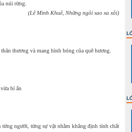
̉a núi rừng.
(Lê Minh Khuê, Những ngôi sao xa xôi)
LỚ
ị, thân thương và mang hình bóng của quê hương.
 vừa bí ẩn
LỚ
a từng người, từng sự vật nhằm khẳng định tính chất