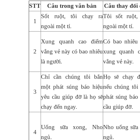
STT
Câu trong văn bản
Câu thay đổi c
Sốt ruột, tôi chạy ra
Tôi sốt ruột,
1
ngoài một tí.
ngoài một tí.
Xung quanh cao điểm
Có bao nhiêu l
2
vắng vẻ này có bao nhiêu
xung quanh c
là người.
vắng vẻ này.
Chỉ cần chúng tôi bắn
Họ sẽ chạy 
một phát súng báo hiệu
nếu chúng tôi
3
yêu cầu giúp đỡ là họ sẽ
phát súng báo
chạy đến ngay.
cầu giúp đỡ.
Uống sữa xong, Nho
Nho uống sữa 
4
ngủ.
ngủ.