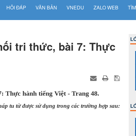
HỎI ĐÁP
VĂN BẢN
VNEDU
ZALO WEB
TÌM
LỚ
ối tri thức, bài 7: Thực
7: Thực hành tiếng Việt - Trang 48.
LỚ
́p tu từ được sử dụng trong các trường hợp sau: