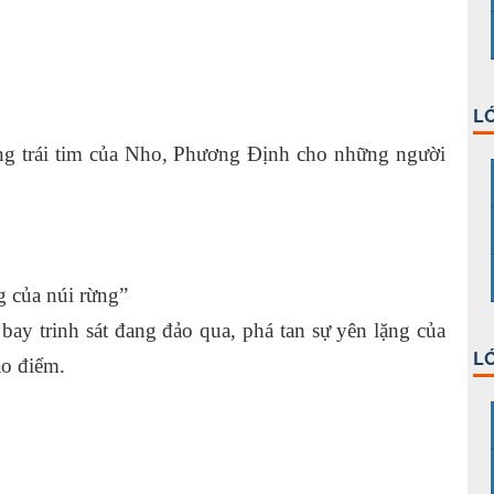
LỚ
ng trái tim của Nho, Phương Định cho những người
g của núi rừng”
bay trinh sát đang đảo qua, phá tan sự yên lặng của
LỚ
ao điểm.