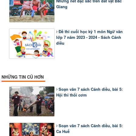
Những nét đặc sắc trên đất vật Bắc
Giang
Đề thi cuối học kỳ 1 môn Ngữ văn
lớp 7 năm 2023 - 2024 - Sách Cánh
diều
NHỮNG TIN CŨ HƠN
Soạn văn 7 sách Cánh diều, bài 5:
Hội thi thổi cơm
Soạn văn 7 sách Cánh diều, bài 5:
Ca Huế