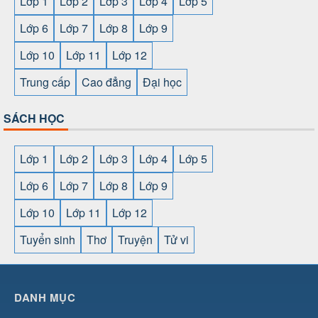
Lớp 1
Lớp 2
Lớp 3
Lớp 4
Lớp 5
Lớp 6
Lớp 7
Lớp 8
Lớp 9
Lớp 10
Lớp 11
Lớp 12
Trung cấp
Cao đẳng
Đại học
SÁCH HỌC
Lớp 1
Lớp 2
Lớp 3
Lớp 4
Lớp 5
Lớp 6
Lớp 7
Lớp 8
Lớp 9
Lớp 10
Lớp 11
Lớp 12
Tuyển sinh
Thơ
Truyện
Tử vi
SHBET
⇔
78win
⇔
789BET
⇔
https://789betcom0.com/
⇔
https://hi88.baby/
⇔
https://fun88.social/
⇔
DANH MỤC
cái OPEN88
⇔
CM88
⇔
u888
⇔
nổ