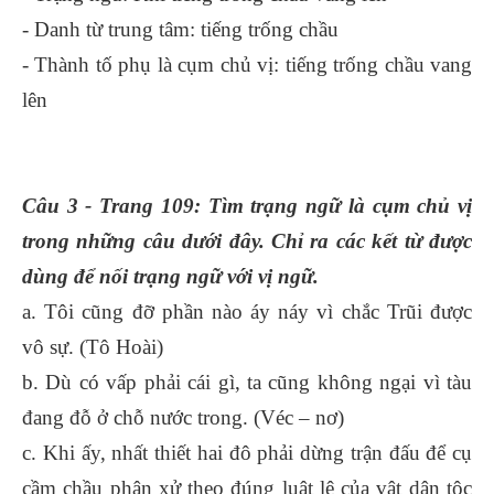
- Danh từ trung tâm: tiếng trống chầu
- Thành tố phụ là cụm chủ vị: tiếng trống chầu vang
lên
Câu 3 - Trang 109: Tìm trạng ngữ là cụm chủ vị
trong những câu dưới đây. Chỉ ra các kết từ được
dùng để nối trạng ngữ với vị ngữ.
a. Tôi cũng đỡ phần nào áy náy vì chắc Trũi được
vô sự. (Tô Hoài)
b. Dù có vấp phải cái gì, ta cũng không ngại vì tàu
đang đỗ ở chỗ nước trong. (Véc – nơ)
c. Khi ấy, nhất thiết hai đô phải dừng trận đấu để cụ
cầm chầu phân xử theo đúng luật lệ của vật dân tộc