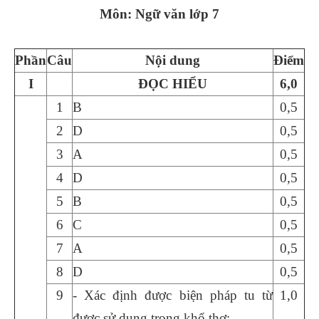
Môn: Ngữ văn lớp 7
Phần
Câu
Nội
dung
Điểm
I
ĐỌC
HIỂU
6
,0
1
B
0,5
2
D
0,5
3
A
0,5
4
D
0,5
5
B
0,5
6
C
0,5
7
A
0,5
8
D
0,5
9
- Xác định được biện pháp tu từ
1,0
được sử dụng trong khổ thơ: