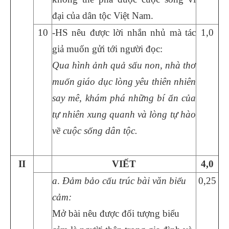
đại của dân tộc Việt Nam.
10
-HS nêu được lời nhắn nhủ mà tác
1,0
giả muốn gửi tới người đọc:
Qua hình ảnh quả sấu non, nhà thơ
muốn giáo dục lòng yêu thiên nhiên
say mê, khám phá những bí ẩn của
tự nhiên xung quanh và lòng tự hào
về cuộc sống dân tộc.
II
VIẾT
4
,0
a
.
Đảm bảo cấu trúc bài văn biểu
0,25
cảm:
Mở bài nêu được đối tượng biểu