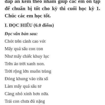
đáp án kèm theo nhằm giúp các em ôn tập
để chuẩn bị tốt cho kỳ thi cuối học kỳ 1.
Chúc các em học tốt.
I. ĐỌC HIỂU (6.0 điểm)
Đọc văn bản sau:
Chót trên cành cao vót
Mấy quả sấu con con
Như mấy chiếc khuy lục
Trên áo trời xanh non.
Trời rộng lớn muôn trùng
Đóng khung vào cửa sổ
Làm mấy quả sấu tơ
Càng nhỏ xinh hơn nữa.
Trái con chưa đủ nặng