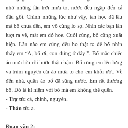
nhớ những lần trời mưa to, nước đều ngập đến cả
đầu gối. Chính những lúc như vậy, tan học đã lâu
mà bố chưa đến, em vô cùng lo sợ. Nhìn các bạn lần
lượt ra về, mắt em đỏ hoe. Cuối cùng, bố cũng xuất
hiện. Lần nào em cũng đều ho thật to để bố nhìn
thấy em “A, bố ơi, con đứng ở đây!”. Bố mặc chiếc
áo mưa lớn rồi bước thật chậm. Bố cõng em lên lưng
và trùm nguyên cái áo mưa to cho em khỏi ướt. Về
đến nhà, quần áo bố đã sũng nước. Em rất thương
bố. Đó là kỉ niệm với bố mà em không thể quên.
- Trợ từ:
cả, chính, nguyên.
- Thán từ:
a.
Đoạn văn 2: