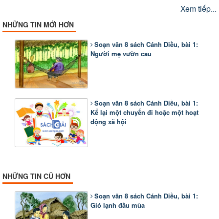
Xem tiếp...
NHỮNG TIN MỚI HƠN
Soạn văn 8 sách Cánh Diều, bài 1:
Người mẹ vườn cau
Soạn văn 8 sách Cánh Diều, bài 1:
Kể lại một chuyến đi hoặc một hoạt
động xã hội
NHỮNG TIN CŨ HƠN
Soạn văn 8 sách Cánh Diều, bài 1:
Gió lạnh đầu mùa