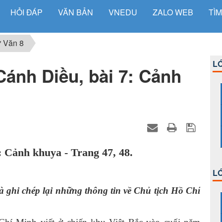
HỎI ĐÁP
VĂN BẢN
VNEDU
ZALO WEB
TÌM
 Văn 8
LỚ
Cánh Diều, bài 7: Cảnh
: Cảnh khuya - Trang 47, 48.
LỚ
̀ ghi chép lại những thông tin về Chủ tịch Hồ Chí