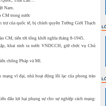
 TQuốc, Thái Lan…
iệt Nam.
ào CM trong nước
n trợ của quốc tế, bị chính quyền Tưởng Giới Thạch
LỚ
rào CM, tiến tới tổng khởi nghĩa tháng 8-1945.
lập, khai sinh ra nước VNDCCH, giữ chức vụ Chủ
hiến chống Pháp và Mĩ.
mạng vĩ đại, nhà hoạt động lỗi lạc của phong trào
LỚ
iến đấu lợi hại phụng sự cho sự nghiệp cách mạng: