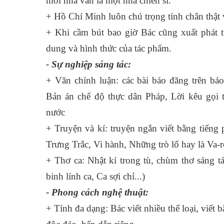
mỗi nhà văn là một nhà chiến sĩ.
+ Hồ Chí Minh luôn chú trọng tính chân thật 
+ Khi cầm bút bao giờ Bác cũng xuất phát t
dung và hình thức của tác phẩm.
- Sự nghiệp sáng tác:
+ Văn chính luận: các bài báo đăng trên b
Bản án chế độ thực dân Pháp, Lời kêu gọi 
nước
+ Truyện và kí: truyện ngắn viết bằng tiếng 
Trưng Trắc, Vi hành, Những trò lố hay là Va-
+ Thơ ca: Nhật kí trong tù, chùm thơ sáng t
binh lính ca, Ca sợi chỉ...)
- Phong cách nghệ thuật:
+ Tính đa dạng: Bác viết nhiều thể loại, viết 