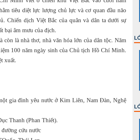
Chí Minh viết ở chiến khu Việt Bắc vào cuối năm
hằm tiêu diệt lực lượng chủ lực và cơ quan đầu não
. Chiến dịch Việt Bắc của quân và dân ta dưới sự
ất bại âm mưu của địch.
LỚ
à còn là nhà thơ, nhà văn hóa lớn của dân tộc. Năm
iệm 100 năm ngày sinh của Chủ tịch Hồ Chí Minh.
t xuất.
một gia đình yêu nước ở Kim Liên, Nam Đàn, Nghệ
LỚ
Dục Thanh (Phan Thiết).
m đường cứu nước