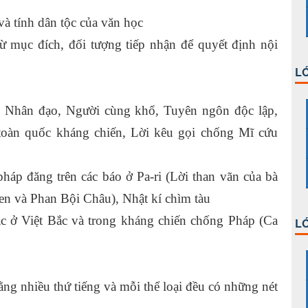
và tính dân tộc của văn học
ừ mục đích, đối tượng tiếp nhận để quyết định nội
LỚ
áo Nhân đạo, Người cùng khổ, Tuyên ngôn độc lập,
toàn quốc kháng chiến, Lời kêu gọi chống Mĩ cứu
pháp đăng trên các báo ở Pa-ri (Lời than vãn của bà
ren và Phan Bội Châu), Nhật kí chìm tàu
ác ở Việt Bắc và trong kháng chiến chống Pháp (Ca
LỚ
bằng nhiều thứ tiếng và mỗi thể loại đều có những nét