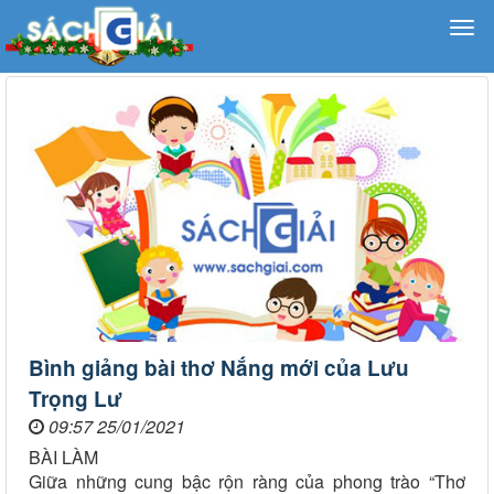
Bình giảng bài thơ Nắng mới của Lưu
Trọng Lư
09:57 25/01/2021
BÀI LÀM
Giữa những cung bậc rộn ràng của phong trào “Thơ