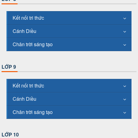
Kết nối tri thức
Cánh Diều
Chân trời sáng tạo
LỚP 9
Kết nối tri thức
Cánh Diều
Chân trời sáng tạo
LỚP 10