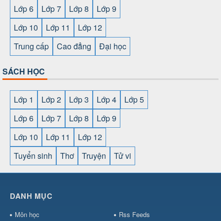
Lớp 6
Lớp 7
Lớp 8
Lớp 9
Lớp 10
Lớp 11
Lớp 12
Trung cấp
Cao đẳng
Đại học
SÁCH HỌC
Lớp 1
Lớp 2
Lớp 3
Lớp 4
Lớp 5
Lớp 6
Lớp 7
Lớp 8
Lớp 9
Lớp 10
Lớp 11
Lớp 12
Tuyển sinh
Thơ
Truyện
Tử vi
SHBET
⇔
78win
⇔
789BET
⇔
https://789betcom0.com/
⇔
https://hi88.baby/
⇔
https://fun88.social/
⇔
DANH MỤC
cái OPEN88
⇔
CM88
⇔
u888
⇔
nổ
hũ
⇔
https://gameb52a.club/
⇔
https://taixiuonl.com/
⇔
https:/
Môn học
Rss Feeds