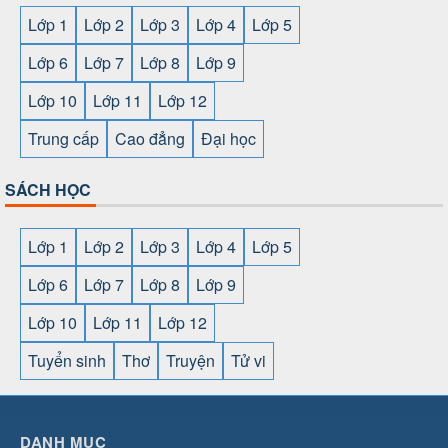
Lớp 1
Lớp 2
Lớp 3
Lớp 4
Lớp 5
Lớp 6
Lớp 7
Lớp 8
Lớp 9
Lớp 10
Lớp 11
Lớp 12
Trung cấp
Cao đẳng
Đại học
SÁCH HỌC
Lớp 1
Lớp 2
Lớp 3
Lớp 4
Lớp 5
Lớp 6
Lớp 7
Lớp 8
Lớp 9
Lớp 10
Lớp 11
Lớp 12
Tuyển sinh
Thơ
Truyện
Tử vi
SHBET
⇔
78win
⇔
789BET
⇔
https://789betcom0.com/
⇔
https://hi88.baby/
⇔
https://fun88.social/
⇔
DANH MỤC