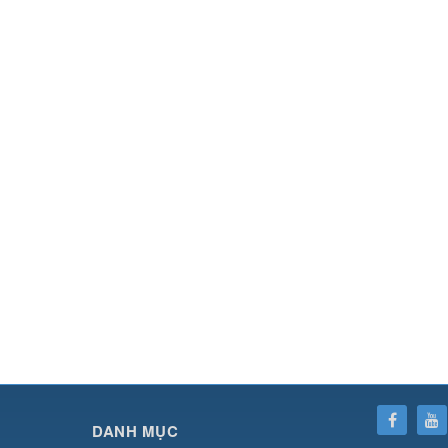
SHBET
⇔
789BET
⇔
https://789betcom0.com/
⇔
https://hi88.baby/
⇔
https://fun
DANH MỤC
cái OPEN88
⇔
CM88
⇔
u888
⇔
nổ