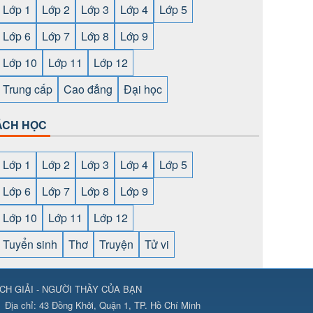
Lớp 1
Lớp 2
Lớp 3
Lớp 4
Lớp 5
Lớp 6
Lớp 7
Lớp 8
Lớp 9
Lớp 10
Lớp 11
Lớp 12
Trung cấp
Cao đẳng
Đại học
ÁCH HỌC
Lớp 1
Lớp 2
Lớp 3
Lớp 4
Lớp 5
Lớp 6
Lớp 7
Lớp 8
Lớp 9
Lớp 10
Lớp 11
Lớp 12
Tuyển sinh
Thơ
Truyện
Tử vi
CH GIẢI - NGƯỜI THẦY CỦA BẠN
ps://789club24.com/
⇔
https://bomwin.tech/
⇔
https://789club24.com/
Địa chỉ:
43 Đồng Khởi, Quận 1, TP. Hồ Chí Minh