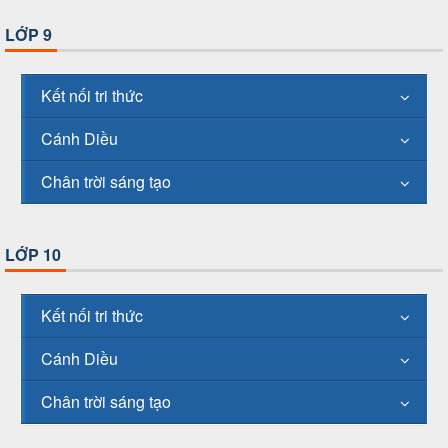
LỚP 9
Kết nối tri thức
Cánh Diều
Chân trời sáng tạo
LỚP 10
Kết nối tri thức
Cánh Diều
Chân trời sáng tạo