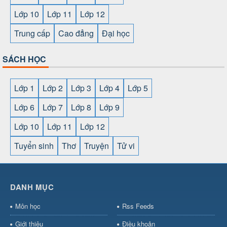
Lớp 10
Lớp 11
Lớp 12
Trung cấp
Cao đẳng
Đại học
SÁCH HỌC
Lớp 1
Lớp 2
Lớp 3
Lớp 4
Lớp 5
Lớp 6
Lớp 7
Lớp 8
Lớp 9
Lớp 10
Lớp 11
Lớp 12
Tuyển sinh
Thơ
Truyện
Tử vi
SHBET
⇔
78win
⇔
789BET
⇔
https://789betcom0.com/
⇔
https://hi88.baby/
⇔
https://fun88.social/
⇔
DANH MỤC
cái OPEN88
⇔
CM88
⇔
u888
⇔
nổ
hũ
⇔
https://gameb52a.club/
⇔
https://taixiuonl.com/
⇔
https:/
Môn học
Rss Feeds
bài
⇔
bóng đá trực tiếp
⇔
fly88
select
⇔
https://xocdiaonline.ae
⇔
https://cm88.dad/
⇔
789bet
Giới thiệu
Điều khoản